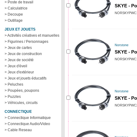
> Poste de travail
SKYE - Po
> Calculatrice
NORSKYPWC
> Decoupe
> Outillage
JEUX ET JOUETS
> Activités créatives et manuelles
> Figurines / Personnages
Norstone
> Jeux de cartes
SKYE - Po
> Jeux de construction
NORSKYPWC
> Jeux de société
> Jeux d'éveil
> Jeux d'extérieur
> Jeux et jouets éducatifs
> Peluches
> Poupées, poupons
Norstone
> Puzzles
SKYE - Po
> Véhicules, circuits
NORSKYPWC
CONNECTIQUE
> Connectique Informatique
> Connectique Audio/Video
> Cable Reseau