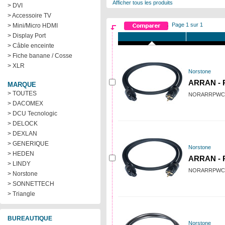
Afficher tous les produits
> DVI
> Accessoire TV
Page 1 sur 1
> Mini/Micro HDMI
> Display Port
> Câble enceinte
> Fiche banane / Cosse
> XLR
Norstone
ARRAN - P
MARQUE
> TOUTES
NORARRPWC
> DACOMEX
> DCU Tecnologic
> DELOCK
> DEXLAN
> GENERIQUE
Norstone
> HEDEN
ARRAN - P
> LINDY
NORARRPWC
> Norstone
> SONNETTECH
> Triangle
BUREAUTIQUE
Norstone