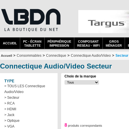
PC - ÉCRAN
PÉRIPHÉRIQUE
COMPOSANT
GROS
ACCUEIL
TABLETTE
IMPRESSION
RESEAU - WIFI
MÉNAGER
>
>
>
>
Consommables
Connectique
Connectique Audio/Video
Secteur
Accueil
Connectique Audio/Video Secteur
Choix de la marque
TYPE
> TOUS LES Connectique
Audio/Video
> Secteur
> RCA
> HDMI
> Jack
> Optique
8
produits correspondants
> VGA