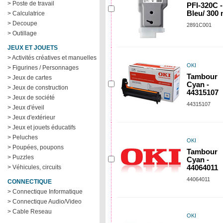
> Poste de travail
PFI-320C -
Bleu/ 300 
> Calculatrice
> Decoupe
2891C001
> Outillage
JEUX ET JOUETS
> Activités créatives et manuelles
OKI
> Figurines / Personnages
Tambour
> Jeux de cartes
Cyan -
> Jeux de construction
44315107
> Jeux de société
44315107
> Jeux d'éveil
> Jeux d'extérieur
> Jeux et jouets éducatifs
> Peluches
OKI
> Poupées, poupons
Tambour
> Puzzles
Cyan -
> Véhicules, circuits
44064011
44064011
CONNECTIQUE
> Connectique Informatique
> Connectique Audio/Video
> Cable Reseau
OKI