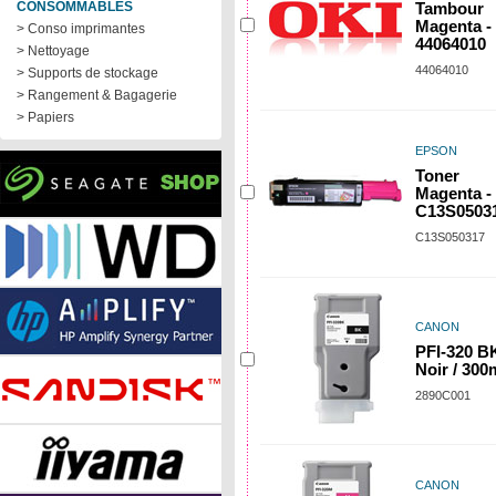
CONSOMMABLES
Tambour
Magenta -
> Conso imprimantes
44064010
> Nettoyage
44064010
> Supports de stockage
> Rangement & Bagagerie
> Papiers
EPSON
Toner
Magenta -
C13S0503
C13S050317
CANON
PFI-320 BK
Noir / 300
2890C001
CANON