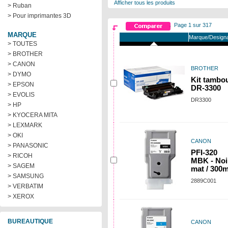
Afficher tous les produits
> Ruban
> Pour imprimantes 3D
Page 1 sur 317
MARQUE
Marque/Designa
> TOUTES
> BROTHER
> CANON
BROTHER
> DYMO
Kit tambo
> EPSON
DR-3300
> EVOLIS
DR3300
> HP
> KYOCERA MITA
> LEXMARK
> OKI
CANON
> PANASONIC
PFI-320
> RICOH
MBK - Noi
> SAGEM
mat / 300m
> SAMSUNG
2889C001
> VERBATIM
> XEROX
BUREAUTIQUE
CANON