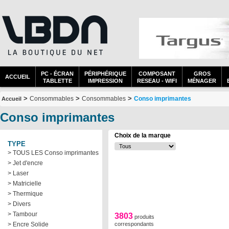
PC - ÉCRAN
PÉRIPHÉRIQUE
COMPOSANT
GROS
ACCUEIL
TABLETTE
IMPRESSION
RESEAU - WIFI
MÉNAGER
>
>
>
Consommables
Consommables
Conso imprimantes
Accueil
Conso imprimantes
Choix de la marque
TYPE
> TOUS LES Conso imprimantes
> Jet d'encre
> Laser
> Matricielle
> Thermique
> Divers
> Tambour
3803
produits
> Encre Solide
correspondants