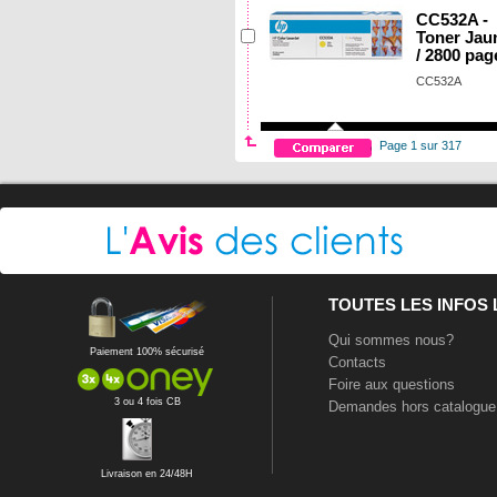
CC532A -
Toner Jau
/ 2800 pag
CC532A
Page 1 sur 317
TOUTES LES INFOS
Qui sommes nous?
Paiement 100% sécurisé
Contacts
Foire aux questions
3 ou 4 fois CB
Demandes hors catalogue
Livraison en 24/48H