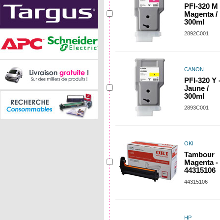
PFI-320 M 
Magenta /
300ml
2892C001
CANON
PFI-320 Y 
Jaune /
300ml
2893C001
OKI
Tambour
Magenta -
44315106
44315106
HP