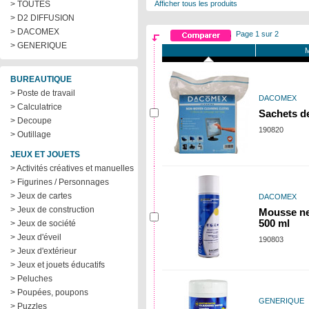
> TOUTES
Afficher tous les produits
> D2 DIFFUSION
> DACOMEX
Page 1 sur 2
> GENERIQUE
M
BUREAUTIQUE
> Poste de travail
DACOMEX
> Calculatrice
Sachets de
> Decoupe
190820
> Outillage
JEUX ET JOUETS
> Activités créatives et manuelles
> Figurines / Personnages
> Jeux de cartes
DACOMEX
> Jeux de construction
Mousse net
500 ml
> Jeux de société
> Jeux d'éveil
190803
> Jeux d'extérieur
> Jeux et jouets éducatifs
> Peluches
> Poupées, poupons
GENERIQUE
> Puzzles