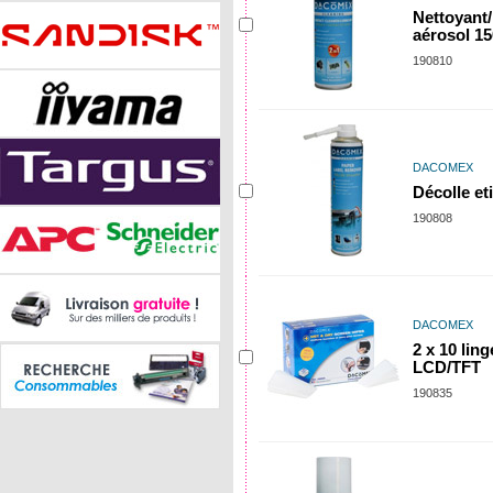
Nettoyant/
aérosol 1
190810
DACOMEX
Décolle et
190808
DACOMEX
2 x 10 lin
LCD/TFT
190835