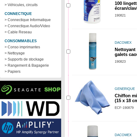
100 linget
> Véhicules, circuits
écran/clav
CONNECTIQUE
190821
> Connectique Informatique
> Connectique Audio/Video
> Cable Reseau
CONSOMMABLES
DACOMEX
> Conso imprimantes
Nettoyant 
> Nettoyage
galets ca
> Supports de stockage
190823
> Rangement & Bagagerie
> Papiers
GENERIQUE
Chiffon mi
(15 x 18 c
ECF-190879
DACOMEX