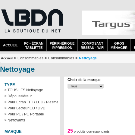
PC - ÉCRAN
PÉRIPHÉRIQUE
COMPOSANT
GROS
ACCUEIL
TABLETTE
IMPRESSION
RESEAU - WIFI
MÉNAGER
>
>
>
Consommables
Consommables
Nettoyage
Accueil
Nettoyage
Choix de la marque
TYPE
> TOUS LES Nettoyage
> Dépoussièreur
> Pour Ecran TFT / LCD / Plasma
> Pour Lecteur CD / DVD
> Pour PC / PC Portable
> Nettoyants
25
MARQUE
produits correspondants