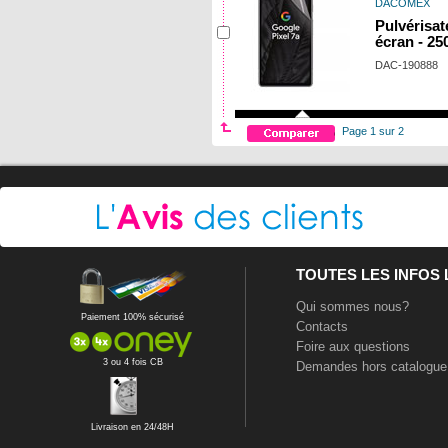
DACOMEX
Pulvérisat
écran - 25
DAC-190888
Page 1 sur 2
TOUTES LES INFOS
Qui sommes nous?
Paiement 100% sécurisé
Contacts
Foire aux questions
3 ou 4 fois CB
Demandes hors catalogue
Livraison en 24/48H