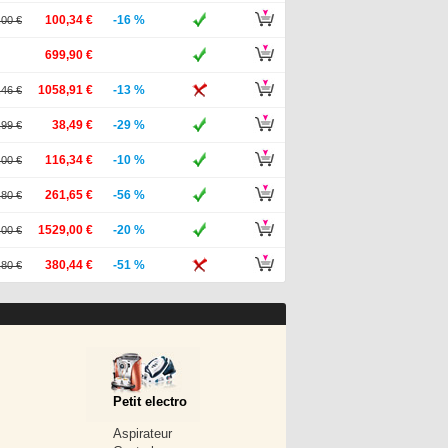
100,34 €
-16 %
,00 €
699,90 €
1058,91 €
-13 %
,46 €
38,49 €
-29 %
,99 €
116,34 €
-10 %
,00 €
261,65 €
-56 %
,80 €
1529,00 €
-20 %
,00 €
380,44 €
-51 %
,80 €
Petit electro
Aspirateur