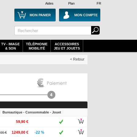
Aides
Plan
FR
MON PANIER
MON COMPTE
TV - IMAGE
TÉLÉPHONIE
ACCESSOIRES
& SON
MOBILITÉ
JEU ET JOUETS
< Retour
Bureautique - Consommable - Jouet
59,90 €
1249,00 €
-22 %
,00 €