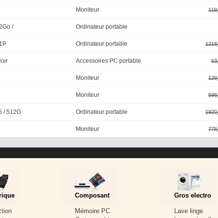
Moniteur
119
2Go /
Ordinateur portable
11P
Ordinateur portable
1218
oir
Accessoires PC portable
53
Moniteur
129
Moniteur
598
G / 512G
Ordinateur portable
1920
Moniteur
778
rique
Composant
Gros electro
ction
Mémoire PC
Lave linge