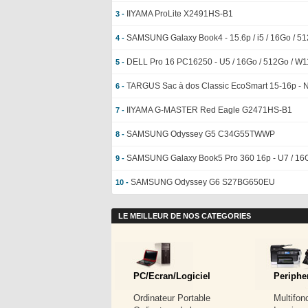
IIYAMA ProLite X2491HS-B1
3 -
SAMSUNG Galaxy Book4 - 15.6p / i5 / 16Go / 51
4 -
DELL Pro 16 PC16250 - U5 / 16Go / 512Go / W
5 -
TARGUS Sac à dos Classic EcoSmart 15-16p - N
6 -
IIYAMA G-MASTER Red Eagle G2471HS-B1
7 -
SAMSUNG Odyssey G5 C34G55TWWP
8 -
SAMSUNG Galaxy Book5 Pro 360 16p - U7 / 16
9 -
SAMSUNG Odyssey G6 S27BG650EU
10 -
LE MEILLEUR DE NOS CATEGORIES
PC/Ecran/Logiciel
Periphe
Ordinateur Portable
Multifon