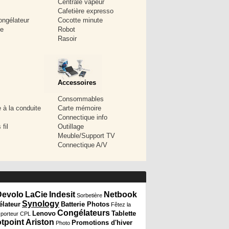
Centrale vapeur
Cafetière expresso
ongélateur
Cocotte minute
le
Robot
Rasoir
Accessoires
Consommables
e à la conduite
Carte mémoire
Connectique info
fil
Outillage
Meuble/Support TV
Connectique A/V
Devolo
LaCie
Indesit
Netbook
Sorbetière
Synology
élateur
Batterie Photos
Fêtez la
Congélateurs
Lenovo
Tablette
 porteur CPL
tpoint Ariston
Promotions d'hiver
Photo