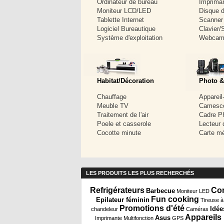
Ordinateur de bureau
Imprima
Moniteur LCD/LED
Disque d
Tablette Internet
Scanner
Logiciel Bureautique
Clavier/
Système d'exploitation
Webca
Habitat/Décoration
Photo &
Chauffage
Appareil
Meuble TV
Camesc
Traitement de l'air
Cadre P
Poele et casserole
Lecteur 
Cocotte minute
Carte m
LES PRODUITS LES PLUS RECHERCHÉS
Refrigérateurs
Com
Barbecue
Moniteur LED
Fun cooking
Epilateur féminin
Tireuse à
Promotions d'été
Idée
chandeleur
Caméras
Appareils
Asus
Imprimante Multifonction
GPS