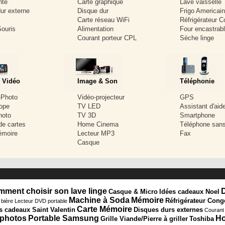
nte
Carte graphique
Lave vaisselle
ur externe
Disque dur
Frigo Americain
Carte réseau WiFi
Réfrigérateur C
Souris
Alimentation
Four encastrab
m
Courant porteur CPL
Sèche linge
 Vidéo
Image & Son
Téléphonie
-Photo
Vidéo-projecteur
GPS
ope
TV LED
Assistant d'aid
hoto
TV 3D
Smartphone
de cartes
Home Cinema
Téléphone sans 
émoire
Lecteur MP3
Fax
Casque
ment choisir son lave linge
Casque & Micro
Idées cadeaux Noel
Machine à Soda
Mémoire
Réfrigérateur Cong
 bière
Lecteur DVD portable
Carte Mémoire
s cadeaux Saint Valentin
Disques durs externes
Courant
 photos
Portable Samsung
Ho
Grille Viande/Pierre à griller
Toshiba