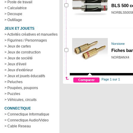
> Poste de travail
BLS 500 c
> Calculatrice
NORBLS500S
> Decoupe
> Outillage
JEUX ET JOUETS
> Activités créatives et manuelles
> Figurines / Personnages
Norstone
> Jeux de cartes
Fiches ban
> Jeux de construction
NORBANX4
> Jeux de société
> Jeux d'éveil
> Jeux d'extérieur
> Jeux et jouets éducatifs
Page 1 sur 1
> Peluches
> Poupées, poupons
> Puzzles
> Véhicules, circuits
CONNECTIQUE
> Connectique Informatique
> Connectique Audio/Video
> Cable Reseau