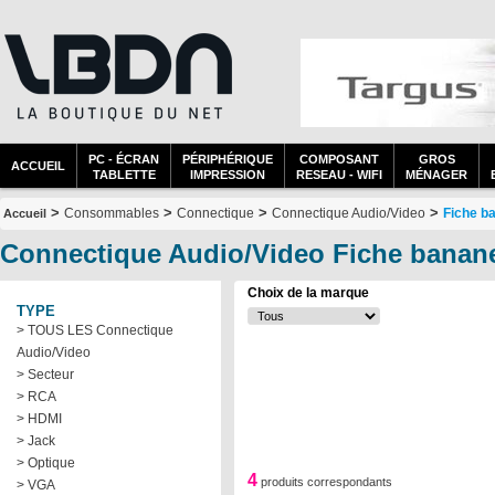
PC - ÉCRAN
PÉRIPHÉRIQUE
COMPOSANT
GROS
ACCUEIL
TABLETTE
IMPRESSION
RESEAU - WIFI
MÉNAGER
>
>
>
>
Consommables
Connectique
Connectique Audio/Video
Fiche b
Accueil
Connectique Audio/Video Fiche banane
Choix de la marque
TYPE
> TOUS LES Connectique
Audio/Video
> Secteur
> RCA
> HDMI
> Jack
> Optique
4
produits correspondants
> VGA