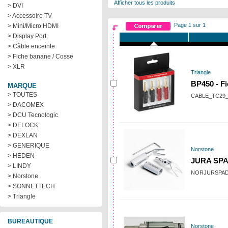
Afficher tous les produits
> DVI
> Accessoire TV
Page 1 sur 1
> Mini/Micro HDMI
> Display Port
> Câble enceinte
> Fiche banane / Cosse
> XLR
Triangle
BP450 - Fi
MARQUE
> TOUTES
CABLE_TC29
> DACOMEX
> DCU Tecnologic
> DELOCK
> DEXLAN
> GENERIQUE
Norstone
> HEDEN
JURA SPA
> LINDY
NORJURSPA
> Norstone
> SONNETTECH
> Triangle
BUREAUTIQUE
Norstone