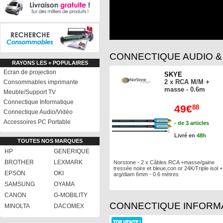
CONNECTIQUE AUDIO &
RAYONS LES + POPULAIRES
Ecran de projection
SKYE
2 x RCA M/M +
Consommables imprimante
masse - 0.6m
Meuble/Support TV
Connectique Informatique
49€
88
Connectique Audio/Vidéo
Accessoires PC Portable
- de 3 articles
Livré en
48h
TOUTES NOS MARQUES
HP
GENERIQUE
BROTHER
LEXMARK
Norstone - 2 x Câbles RCA +masse/gaine
tressée noire et bleue,con or 24K/Triple isol
EPSON
OKI
arg/diam 6mm - 0.6 mètres
SAMSUNG
OYAMA
CANON
G-MOBILITY
CONNECTIQUE INFORM
MINOLTA
DACOMEX