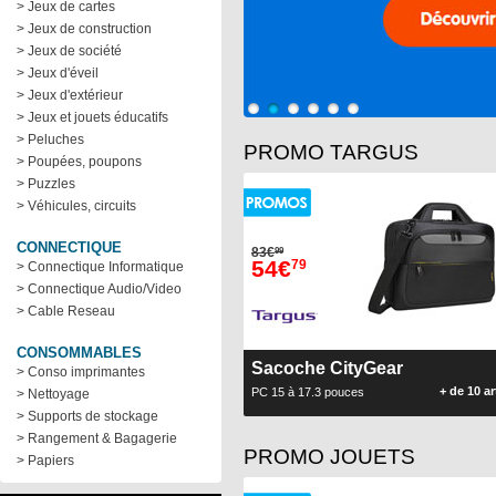
> Jeux de cartes
> Jeux de construction
> Jeux de société
> Jeux d'éveil
> Jeux d'extérieur
1
2
3
4
5
6
> Jeux et jouets éducatifs
> Peluches
PROMO TARGUS
> Poupées, poupons
> Puzzles
> Véhicules, circuits
CONNECTIQUE
83€
99
54€
79
> Connectique Informatique
> Connectique Audio/Video
> Cable Reseau
CONSOMMABLES
Sacoche CityGear
> Conso imprimantes
+ de 10 ar
PC 15 à 17.3 pouces
> Nettoyage
> Supports de stockage
> Rangement & Bagagerie
PROMO JOUETS
> Papiers