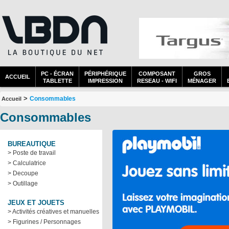
PC - ÉCRAN
PÉRIPHÉRIQUE
COMPOSANT
GROS
ACCUEIL
TABLETTE
IMPRESSION
RESEAU - WIFI
MÉNAGER
>
Consommables
Accueil
Consommables
BUREAUTIQUE
> Poste de travail
> Calculatrice
> Decoupe
> Outillage
JEUX ET JOUETS
> Activités créatives et manuelles
> Figurines / Personnages