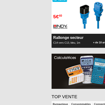
5€
40
Rallonge secteur
+ de 10 ar
C14 vers C13, bleu, 1m
TOP VENTE
Bureautique
Consommables
Connect