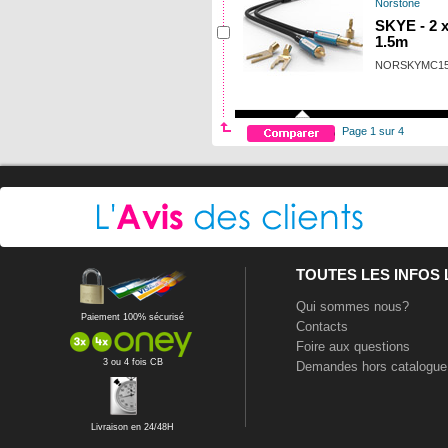
Norstone
SKYE - 2 
1.5m
NORSKYMC1
Page 1 sur 4
TOUTES LES INFOS
Qui sommes nous?
Paiement 100% sécurisé
Contacts
Foire aux questions
3 ou 4 fois CB
Demandes hors catalogue
Livraison en 24/48H