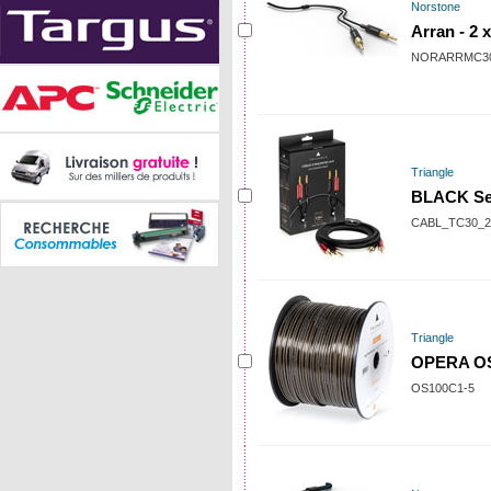
Norstone
Arran - 2 
NORARRMC3
Triangle
BLACK Se
CABL_TC30_
Triangle
OPERA OS
OS100C1-5