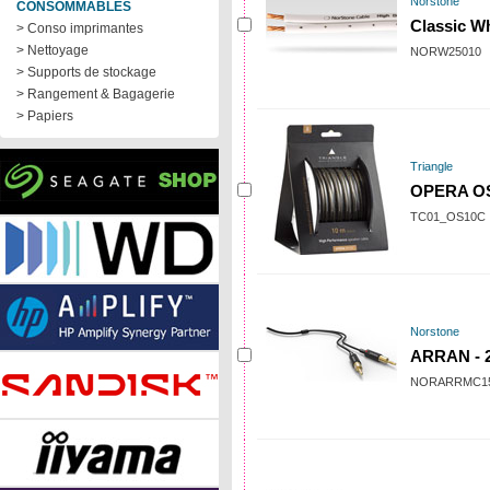
Norstone
CONSOMMABLES
Classic Wh
> Conso imprimantes
> Nettoyage
NORW25010
> Supports de stockage
> Rangement & Bagagerie
> Papiers
Triangle
OPERA O
TC01_OS10C
Norstone
ARRAN - 2
NORARRMC1