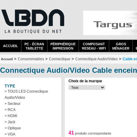
PC - ÉCRAN
PÉRIPHÉRIQUE
COMPOSANT
GROS
ACCUEIL
TABLETTE
IMPRESSION
RESEAU - WIFI
MÉNAGER
>
>
>
>
Consommables
Connectique
Connectique Audio/Video
Cable e
Accueil
Connectique Audio/Video Cable encein
Choix de la marque
TYPE
> TOUS LES Connectique
Audio/Video
> Secteur
> RCA
> HDMI
> Jack
> Optique
41
produits correspondants
> VGA