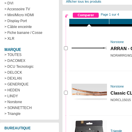
Afficher tous les produits
> DVI
> Accessoire TV
Page 1 sur 4
> Mini/Micro HDMI
> Display Port
> Câble enceinte
> Fiche banane / Cosse
> XLR
Norstone
ARRAN - C
MARQUE
> TOUTES
NORARRGW1
> DACOMEX
> DCU Tecnologic
> DELOCK
> DEXLAN
> GENERIQUE
Norstone
> HEDEN
Classic CL
> LINDY
NORCL15015
> Norstone
> SONNETTECH
> Triangle
BUREAUTIQUE
Triangle