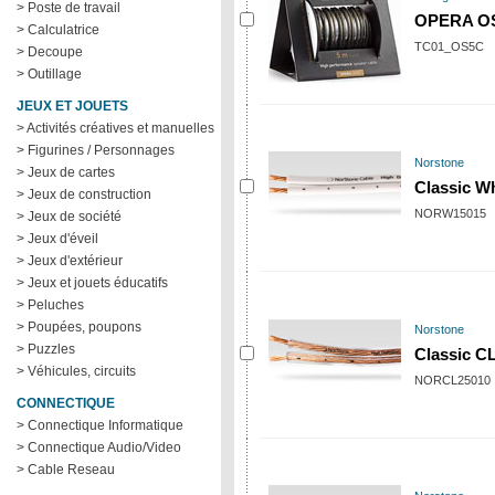
> Poste de travail
OPERA O
> Calculatrice
TC01_OS5C
> Decoupe
> Outillage
JEUX ET JOUETS
> Activités créatives et manuelles
> Figurines / Personnages
Norstone
> Jeux de cartes
Classic Wh
> Jeux de construction
NORW15015
> Jeux de société
> Jeux d'éveil
> Jeux d'extérieur
> Jeux et jouets éducatifs
> Peluches
> Poupées, poupons
Norstone
> Puzzles
Classic CL
> Véhicules, circuits
NORCL25010
CONNECTIQUE
> Connectique Informatique
> Connectique Audio/Video
> Cable Reseau