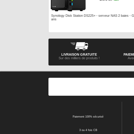
Synology Disk Station DS225+ - serveur NAS 2 baies - G
ans
LIVRAISON GRATUITE
PAIEM
Sur des milliers de produits !
Avec
Paiement 100% sécurisé
3 ou 4 fois CB