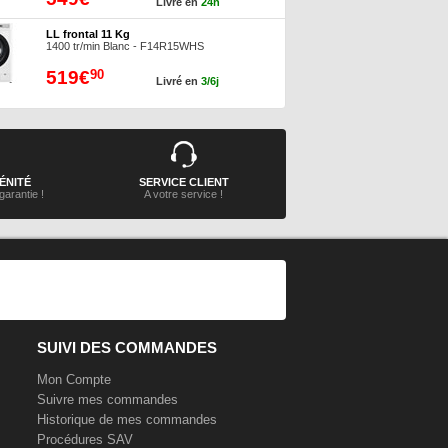
Livré en
24h
LL frontal 11 Kg
1400 tr/min Blanc - F14R15WHS
519€
90
Livré en
3/6j
ÉNITÉ
SERVICE CLIENT
garantie !
A votre service !
SUIVI DES COMMANDES
Mon Compte
Suivre mes commandes
Historique de mes commandes
Procédures SAV