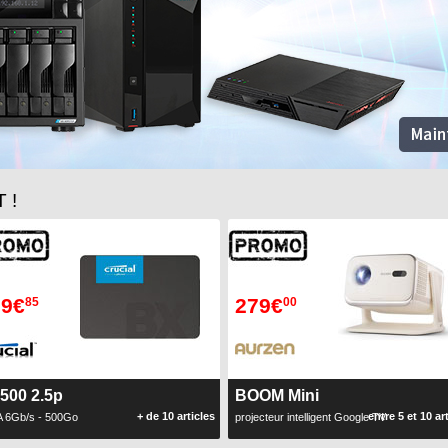
 !
09€
279€
85
00
500 2.5p
BOOM Mini
+ de 10 articles
entre 5 et 10 ar
 6Gb/s - 500Go
projecteur intelligent Google TV