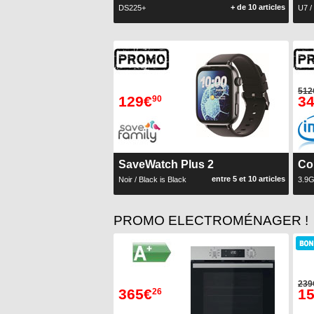
+ de 10 articles
DS225+
U7 /
512
129€
3
90
SaveWatch Plus 2
Co
entre 5 et 10 articles
Noir / Black is Black
3.9
PROMO ELECTROMÉNAGER !
239
365€
1
26