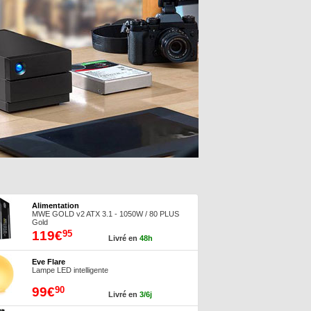
Alimentation
MWE GOLD v2 ATX 3.1 - 1050W / 80 PLUS
Gold
119€
95
Livré en
48h
Eve Flare
Lampe LED intelligente
99€
90
Livré en
3/6j