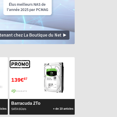
139€
87
Barracuda 2To
ticles
+ de 10 articles
SATA 6Gb/s