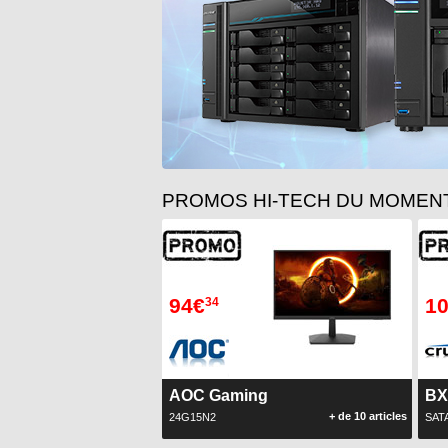
1
2
3
4
5
6
7
PROMOS HI-TECH DU MOMENT
94€
1
34
AOC Gaming
BX
+ de 10 articles
24G15N2
SATA