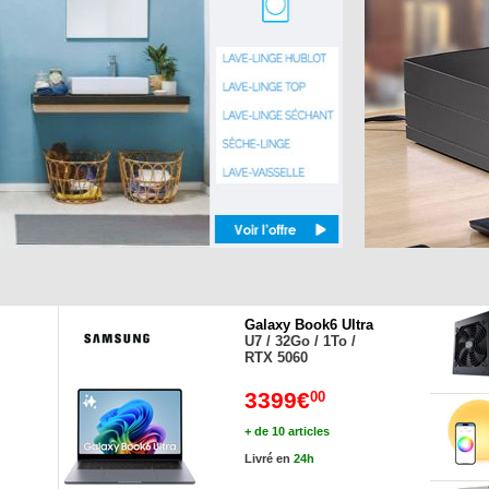
Galaxy Book6 Ultra
U7 / 32Go / 1To /
RTX 5060
3399€
00
+ de 10 articles
Livré en
24h