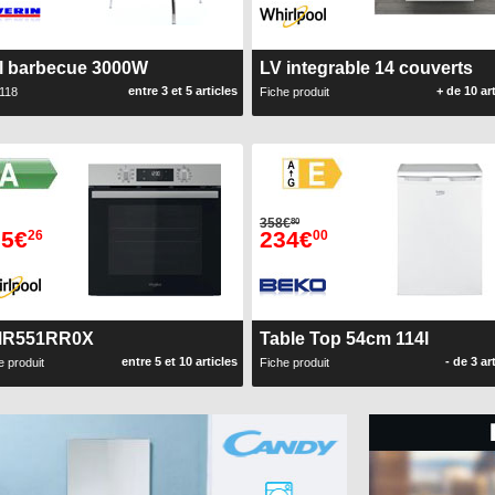
il barbecue 3000W
LV integrable 14 couverts
entre 3 et 5 articles
+ de 10 ar
118
Fiche produit
358€
80
65€
234€
26
00
R551RR0X
Table Top 54cm 114l
entre 5 et 10 articles
- de 3 ar
e produit
Fiche produit