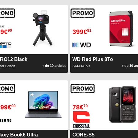
€
99
49€
399€
90
81
RO12 Black
WD Red Plus 8To
+ de 10 articles
+ de 10 ar
tor Edition
SATA 6Gb/s
299€
78€
00
79
laxy Book6 Ultra
CORE-S5