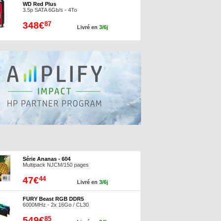
WD Red Plus
3.5p SATA 6Gb/s - 4To
348€
87
Livré en
3/6j
Série Ananas - 604
Multipack NJCM/150 pages
47€
44
Livré en
3/6j
FURY Beast RGB DDR5
6000MHz - 2x 16Go / CL30
549€
85