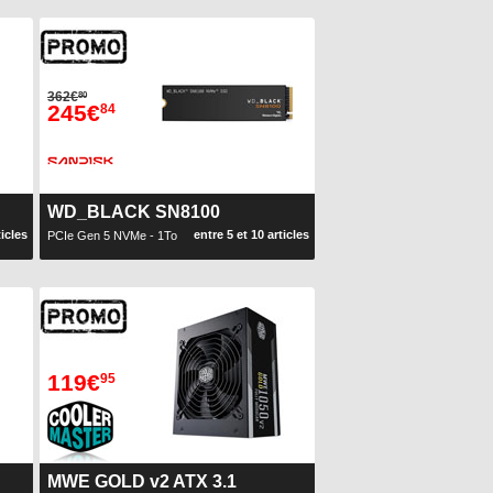
362€
80
245€
84
WD_BLACK SN8100
ticles
entre 5 et 10 articles
PCIe Gen 5 NVMe - 1To
119€
95
MWE GOLD v2 ATX 3.1