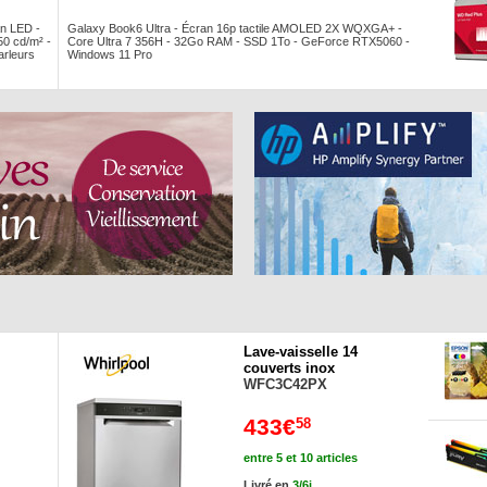
n LED -
Galaxy Book6 Ultra - Écran 16p tactile AMOLED 2X WQXGA+ -
50 cd/m² -
Core Ultra 7 356H - 32Go RAM - SSD 1To - GeForce RTX5060 -
arleurs
Windows 11 Pro
Lave-vaisselle 14
couverts inox
WFC3C42PX
433€
58
entre 5 et 10 articles
Livré en
3/6j