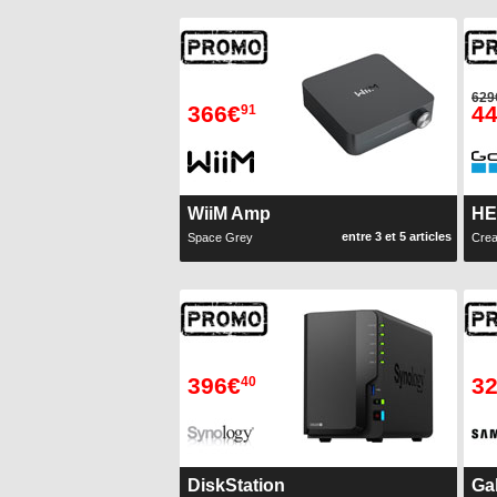
629
366€
4
91
WiiM Amp
HE
entre 3 et 5 articles
Space Grey
Crea
396€
3
40
DiskStation
Ga