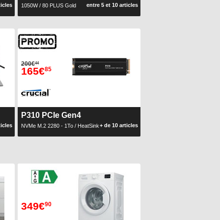
ticles
entre 5 et 10 articles
1050W / 80 PLUS Gold
200€
44
165€
85
P310 PCIe Gen4
ticles
+ de 10 articles
NVMe M.2 2280 - 1To / HeatSink
349€
90