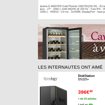
iiyama G-MASTER Gold Phoenix GB2791QSU-B1 - Écra
jeux - 27" - 2560 x 1440 WQHD @ 320 Hz - Fast IPS - 3
1000:1 - HDR10 - 0.6 ms - 2xHDMI, DisplayPort - haut-p
LES INTERNAUTES ONT AIMÉ
DiskStation
DS225+
396€
40
+ de 10 articles
Livré en
48h