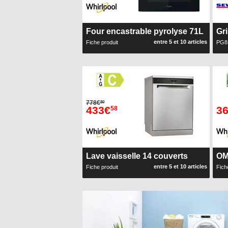
Four encastrable pyrolyse 71L
Gr
entre 5 et 10 articles
Fiche produit
PG8
778€
80
433€
3
58
Lave vaisselle 14 couverts
OM
entre 5 et 10 articles
Fiche produit
Fich