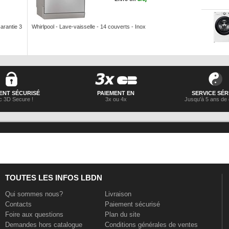
arantie 3
Whirlpool - Lave-vaisselle - 14 couverts - Inox
ENT SÉCURISÉ
PAIEMENT EN
SERVICE SÉR
 3D Secure !
3x ou 4x
Jusqu'à 5 ans de 
TOUTES LES INFOS LBDN
Qui sommes nous?
Livraison
Contacts
Paiement sécurisé
Foire aux questions
Plan du site
Demandes hors catalogue
Conditions générales de ventes