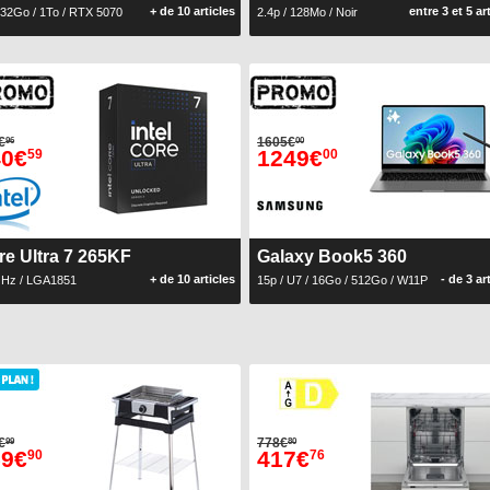
+ de 10 articles
entre 3 et 5 ar
 32Go / 1To / RTX 5070
2.4p / 128Mo / Noir
€
1605€
96
00
40€
1249€
59
00
re Ultra 7 265KF
Galaxy Book5 360
+ de 10 articles
- de 3 ar
GHz / LGA1851
15p / U7 / 16Go / 512Go / W11P
€
778€
99
80
59€
417€
90
76