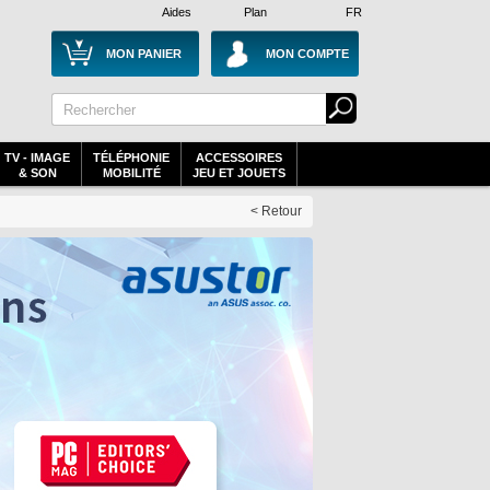
Aides
Plan
FR
MON PANIER
MON COMPTE
TV - IMAGE
TÉLÉPHONIE
ACCESSOIRES
& SON
MOBILITÉ
JEU ET JOUETS
< Retour