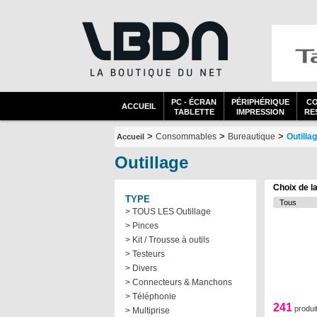
PC - ÉCRAN
PÉRIPHÉRIQUE
C
ACCUEIL
TABLETTE
IMPRESSION
RES
>
>
>
Consommables
Bureautique
Outilla
Accueil
Outillage
Choix de l
TYPE
> TOUS LES Outillage
> Pinces
> Kit / Trousse à outils
> Testeurs
> Divers
> Connecteurs & Manchons
> Téléphonie
241
produi
> Multiprise