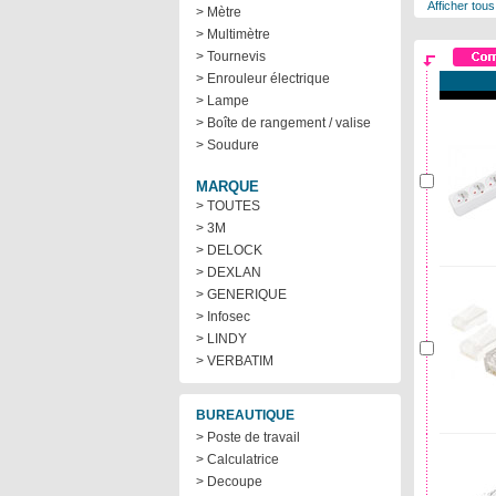
Afficher tous
> Mètre
> Multimètre
> Tournevis
> Enrouleur électrique
> Lampe
> Boîte de rangement / valise
> Soudure
MARQUE
> TOUTES
> 3M
> DELOCK
> DEXLAN
> GENERIQUE
> Infosec
> LINDY
> VERBATIM
BUREAUTIQUE
> Poste de travail
> Calculatrice
> Decoupe