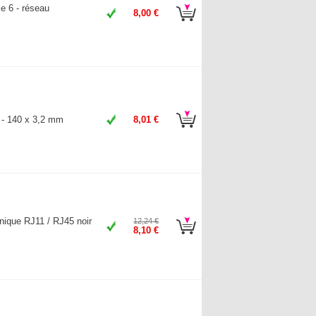
e 6 - réseau
8,00 €
s - 140 x 3,2 mm
8,01 €
nique RJ11 / RJ45 noir
12,24 €
8,10 €