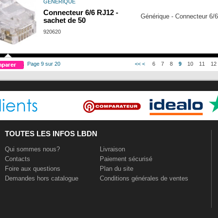
GENERIQUE
Connecteur 6/6 RJ12 -
Générique - Connecteur 6/6
sachet de 50
920620
Page 9 sur 20
<<
<
6
7
8
9
10
11
12
TOUTES LES INFOS LBDN
Qui sommes nous?
Livraison
Contacts
Paiement sécurisé
Foire aux questions
Plan du site
Demandes hors catalogue
Conditions générales de ventes