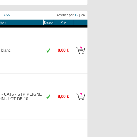
>
>>
Afficher par
12
|
24
tion
Dispo
Prix
- blanc
8,00 €
- CAT6 - STP PEIGNE
8,00 €
N - LOT DE 10