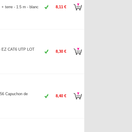
 + terre - 1.5 m - blanc
8,11 €
 EZ CAT6 UTP LOT
8,30 €
56 Capuchon de
8,40 €