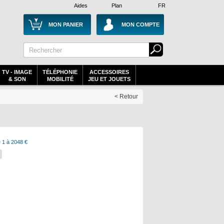
Aides
Plan
FR
MON PANIER
MON COMPTE
TV - IMAGE
TÉLÉPHONIE
ACCESSOIRES
& SON
MOBILITÉ
JEU ET JOUETS
< Retour
 1 à 2048 €