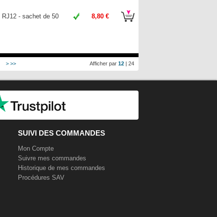
 RJ12 - sachet de 50
8,80 €
>
>>
Afficher par
12
|
24
SUIVI DES COMMANDES
Mon Compte
Suivre mes commandes
Historique de mes commandes
Procédures SAV