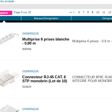
 les produits
Page 9 sur 20
<<
<
6
7
8
9
10
11
12
Marque/Designation
Désigna
GENERIQUE
Multiprise 6 prises blanche
Multiprise 6 prises - 0.8 m 
- 0,80 m
808568
GENERIQUE
Connecteur RJ-45 CAT. 6
CONNECTEUR 8P8C RJ45 
STP monobrin (Lot de 10)
INTEGRE POUR MONOBRI
920829
GENERIQUE