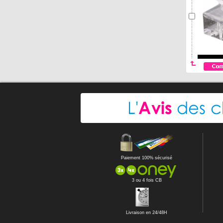
Paiement 100% sécurisé
3 ou 4 fois CB
Livraison en 24/48H