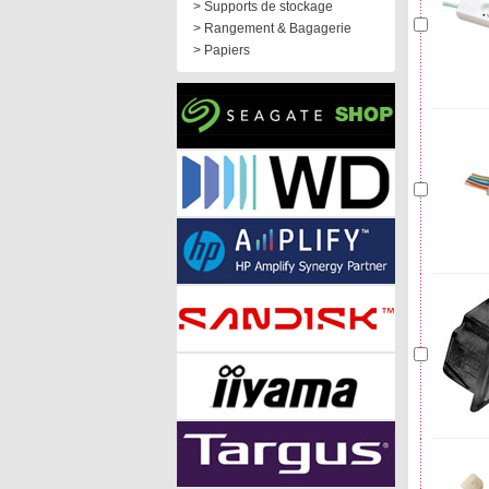
> Supports de stockage
> Rangement & Bagagerie
> Papiers