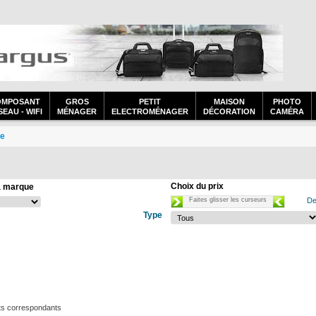
OMPOSANT
GROS
PETIT
MAISON
PHOTO
EAU - WIFI
MÉNAGER
ELECTROMÉNAGER
DÉCORATION
CAMÉRA
ge
Choix du prix
a marque
Faites glisser les curseurs
De
Type
ts correspondants