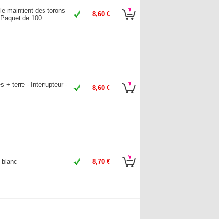
le maintient des torons
8,60 €
 Paquet de 100
s + terre - Interrupteur -
8,60 €
- blanc
8,70 €