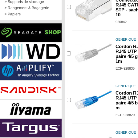
Connecte
> Supports de stockage
RJ45 CAT
> Rangement & Bagagerie
STP - sach
> Papiers
10
920842
GENERIQUE
Cordon RJ
RJ45 UTP 
paire 4/5 g
1m
ECF-928835
GENERIQUE
Cordon RJ
RJ45 UTP 
paire 4/5 b
m
ECF-928820
GENERIQUE