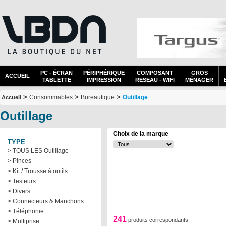
PC - ÉCRAN
PÉRIPHÉRIQUE
COMPOSANT
GROS
ACCUEIL
TABLETTE
IMPRESSION
RESEAU - WIFI
MÉNAGER
>
>
>
Consommables
Bureautique
Outillage
Accueil
Outillage
Choix de la marque
TYPE
> TOUS LES Outillage
> Pinces
> Kit / Trousse à outils
> Testeurs
> Divers
> Connecteurs & Manchons
> Téléphonie
241
produits correspondants
> Multiprise