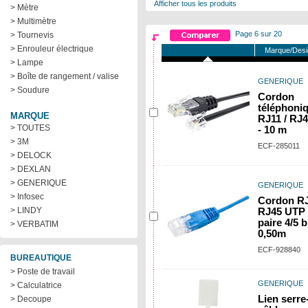
Afficher tous les produits
> Mètre
> Multimètre
Page 6 sur 20
> Tournevis
> Enrouleur électrique
Marque/Desi
> Lampe
> Boîte de rangement / valise
GENERIQUE
> Soudure
Cordon
téléphoni
MARQUE
RJ11 / RJ4
> TOUTES
- 10 m
> 3M
ECF-285011
> DELOCK
> DEXLAN
> GENERIQUE
GENERIQUE
> Infosec
Cordon RJ
> LINDY
RJ45 UTP 
paire 4/5 b
> VERBATIM
0,50m
ECF-928840
BUREAUTIQUE
> Poste de travail
GENERIQUE
> Calculatrice
Lien serre
> Decoupe