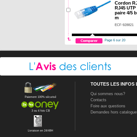
Cordon RJ
RJ45 UTP 
paire 4/5 b
m
ECF-928821
Page 6 sur 20
TOUTES LES INFOS
Qui sommes nous?
Paiement 100% sécurisé
Contacts
Foire aux questions
3 ou 4 fois CB
Demandes hors catalogue
Livraison en 24/48H