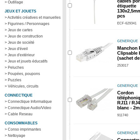
câbles por
> Outillage
étiquette
130x2,5m
JEUX ET JOUETS
pcs
> Activités créatives et manuelles
ECF-629341
> Figurines / Personnages
> Jeux de cartes
> Jeux de construction
GENERIQUE
> Jeux de société
Manchon 
> Jeux d'éveil
Clipsable 
> Jeux d'extérieur
(sachet de
> Jeux et jouets éducatifs
253017
> Peluches
> Poupées, poupons
> Puzzles
GENERIQUE
> Véhicules, circuits
Cordon
CONNECTIQUE
téléphoni
> Connectique Informatique
RJ11 / RJ
blanc - 2m
> Connectique Audio/Video
> Cable Reseau
911740
CONSOMMABLES
> Conso imprimantes
GENERIQUE
> Nettoyage