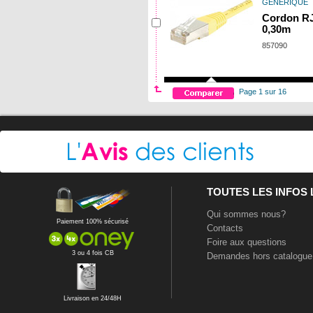
GENERIQUE
Cordon RJ
0,30m
857090
Page 1 sur 16
TOUTES LES INFOS
Qui sommes nous?
Paiement 100% sécurisé
Contacts
Foire aux questions
3 ou 4 fois CB
Demandes hors catalogue
Livraison en 24/48H