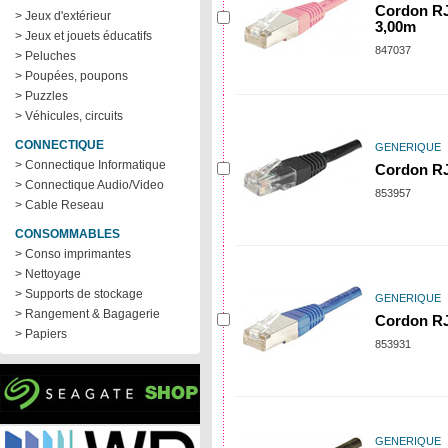
Cordon RJ
> Jeux d'extérieur
3,00m
> Jeux et jouets éducatifs
847037
> Peluches
> Poupées, poupons
> Puzzles
> Véhicules, circuits
CONNECTIQUE
GENERIQUE
> Connectique Informatique
Cordon RJ
> Connectique Audio/Video
853957
> Cable Reseau
CONSOMMABLES
> Conso imprimantes
> Nettoyage
> Supports de stockage
GENERIQUE
> Rangement & Bagagerie
Cordon RJ
> Papiers
853931
GENERIQUE