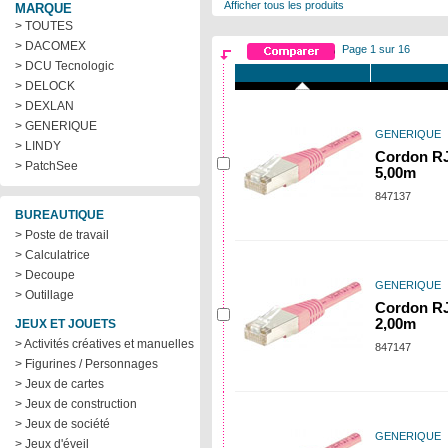
Afficher tous les produits
MARQUE
> TOUTES
> DACOMEX
Page 1 sur 16
> DCU Tecnologic
> DELOCK
> DEXLAN
> GENERIQUE
GENERIQUE
> LINDY
Cordon RJ
> PatchSee
5,00m
847137
BUREAUTIQUE
> Poste de travail
> Calculatrice
> Decoupe
GENERIQUE
> Outillage
Cordon RJ
2,00m
JEUX ET JOUETS
> Activités créatives et manuelles
847147
> Figurines / Personnages
> Jeux de cartes
> Jeux de construction
> Jeux de société
GENERIQUE
> Jeux d'éveil