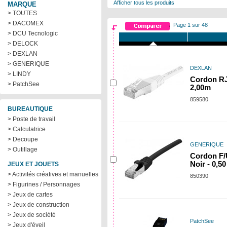
Afficher tous les produits
MARQUE
> TOUTES
> DACOMEX
Page 1 sur 48
> DCU Tecnologic
> DELOCK
> DEXLAN
> GENERIQUE
DEXLAN
> LINDY
Cordon RJ
> PatchSee
2,00m
859580
BUREAUTIQUE
> Poste de travail
> Calculatrice
> Decoupe
GENERIQUE
> Outillage
Cordon F/
Noir - 0,5
JEUX ET JOUETS
> Activités créatives et manuelles
850390
> Figurines / Personnages
> Jeux de cartes
> Jeux de construction
> Jeux de société
PatchSee
> Jeux d'éveil