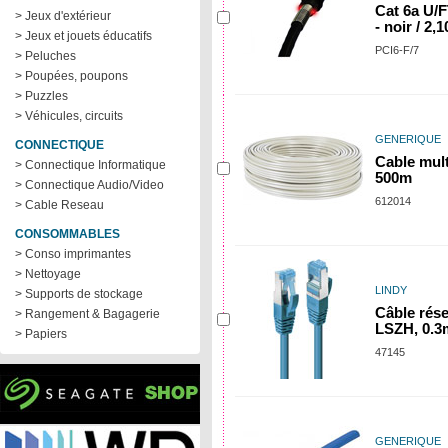
Cat 6a U/
> Jeux d'extérieur
- noir / 2,
> Jeux et jouets éducatifs
PCI6-F/7
> Peluches
> Poupées, poupons
> Puzzles
> Véhicules, circuits
GENERIQUE
CONNECTIQUE
Cable mult
> Connectique Informatique
500m
> Connectique Audio/Video
612014
> Cable Reseau
CONSOMMABLES
> Conso imprimantes
> Nettoyage
LINDY
> Supports de stockage
Câble rés
> Rangement & Bagagerie
LSZH, 0.3
> Papiers
47145
GENERIQUE