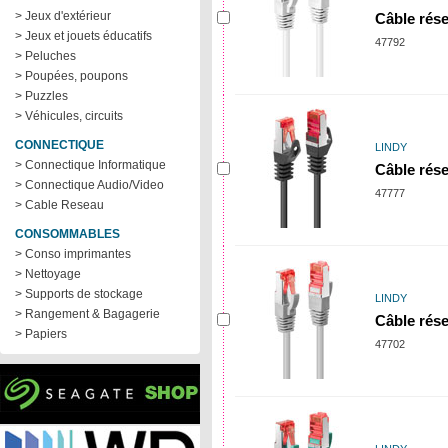
> Jeux d'extérieur
Câble rése
> Jeux et jouets éducatifs
47792
> Peluches
> Poupées, poupons
> Puzzles
> Véhicules, circuits
CONNECTIQUE
LINDY
> Connectique Informatique
Câble rése
> Connectique Audio/Video
47777
> Cable Reseau
CONSOMMABLES
> Conso imprimantes
> Nettoyage
> Supports de stockage
LINDY
> Rangement & Bagagerie
Câble rése
> Papiers
47702