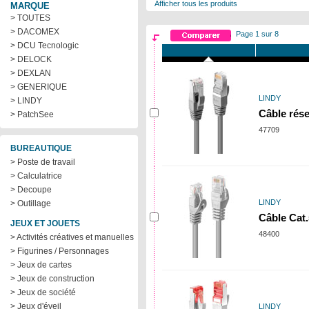
Afficher tous les produits
MARQUE
> TOUTES
> DACOMEX
Page 1 sur 8
> DCU Tecnologic
> DELOCK
> DEXLAN
> GENERIQUE
LINDY
> LINDY
Câble rése
> PatchSee
47709
BUREAUTIQUE
> Poste de travail
> Calculatrice
> Decoupe
LINDY
> Outillage
Câble Cat.
JEUX ET JOUETS
48400
> Activités créatives et manuelles
> Figurines / Personnages
> Jeux de cartes
> Jeux de construction
> Jeux de société
> Jeux d'éveil
LINDY