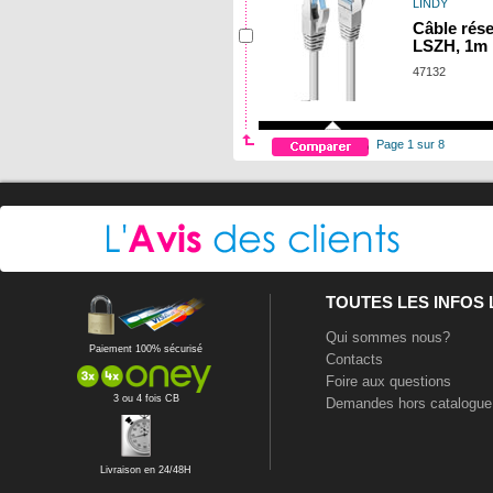
LINDY
Câble rés
LSZH, 1m
47132
Page 1 sur 8
TOUTES LES INFOS
Qui sommes nous?
Paiement 100% sécurisé
Contacts
Foire aux questions
3 ou 4 fois CB
Demandes hors catalogue
Livraison en 24/48H