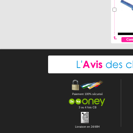
Paiement 100% sécurisé
3 ou 4 fois CB
Livraison en 24/48H