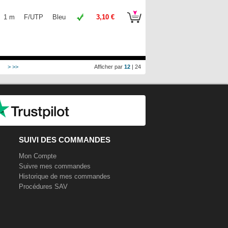
1 m
F/UTP
Bleu
3,10 €
2
>
>>
Afficher par
12
|
24
SUIVI DES COMMANDES
Mon Compte
Suivre mes commandes
Historique de mes commandes
Procédures SAV