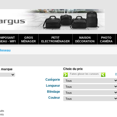
OMPOSANT
GROS
PETIT
MAISON
PHOTO
EAU - WIFI
MÉNAGER
ELECTROMÉNAGER
DÉCORATION
CAMÉRA
Reseau
Choix du prix
a marque
Faites glisser les curseurs
D
Catégorie
Longueur
Blindage
Couleur
uits
nts