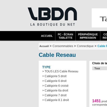
PC - ÉCRAN
PÉRIPHÉRIQUE
C
ACCUEIL
TABLETTE
IMPRESSION
RES
>
>
>
Consommables
Connectique
Cable 
Accueil
Cable Reseau
Choix de l
TYPE
> TOUS LES Cable Reseau
> Catégorie 5 droit
> Catégorie 6 droit
> Catégorie 6 croisé
> Catégorie 6a droit
> Catégorie 7 droit
> Catégorie 8.1 droit
1451
prod
corresponda