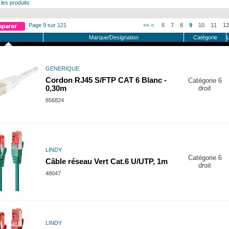
 les produits
Page 9 sur 121
<<
<
6
7
8
9
10
11
1
Marque/Designation
Catégorie
GENERIQUE
Cordon RJ45 S/FTP CAT 6 Blanc -
Catégorie 6
0,30m
droit
856824
LINDY
Catégorie 6
Câble réseau Vert Cat.6 U/UTP, 1m
droit
48047
LINDY