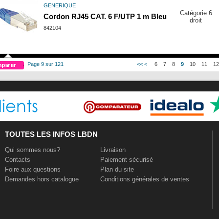
GENERIQUE
Catégorie 6
Cordon RJ45 CAT. 6 F/UTP 1 m Bleu
droit
842104
Page 9 sur 121
<<
<
6
7
8
9
10
11
1
TOUTES LES INFOS LBDN
Qui sommes nous?
Livraison
Contacts
Paiement sécurisé
Foire aux questions
Plan du site
Demandes hors catalogue
Conditions générales de ventes