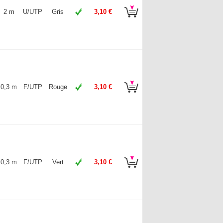
2 m
U/UTP
Gris
3,10 €
0,3 m
F/UTP
Rouge
3,10 €
0,3 m
F/UTP
Vert
3,10 €