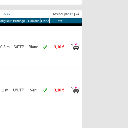
2
>
>>
Afficher par
12
|
24
Longueur
Blindage
Couleur
Dispo
Prix
0,3 m
S/FTP
Blanc
3,10 €
1 m
U/UTP
Vert
3,10 €