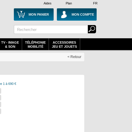
Aides
Plan
FR
MON PANIER
MON COMPTE
TV - IMAGE
TÉLÉPHONIE
ACCESSOIRES
& SON
MOBILITÉ
JEU ET JOUETS
< Retour
e 1 à 690 €