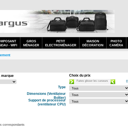
OMPOSANT
GROS
PETIT
MAISON
PHOTO
EAU - WIFI
MÉNAGER
ELECTROMÉNAGER
DÉCORATION
CAMÉRA
sement
Choix du prix
a marque
Faites glisser les curseurs
D
Type
Dimensions (Ventilateur
Boîtier)
Support de processeur
(ventilateur CPU)
ts correspondants