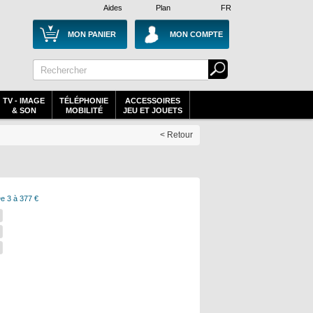
Aides
Plan
FR
MON PANIER
MON COMPTE
TV - IMAGE
TÉLÉPHONIE
ACCESSOIRES
& SON
MOBILITÉ
JEU ET JOUETS
< Retour
e 3 à 377 €