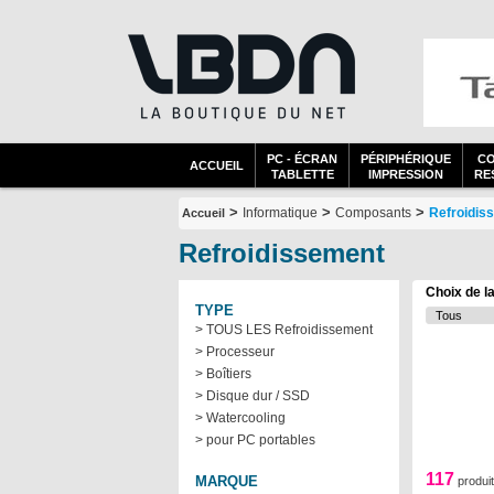
PC - ÉCRAN
PÉRIPHÉRIQUE
C
ACCUEIL
TABLETTE
IMPRESSION
RES
>
>
>
Informatique
Composants
Refroidis
Accueil
Refroidissement
Choix de l
TYPE
> TOUS LES Refroidissement
> Processeur
> Boîtiers
> Disque dur / SSD
> Watercooling
> pour PC portables
117
MARQUE
produi