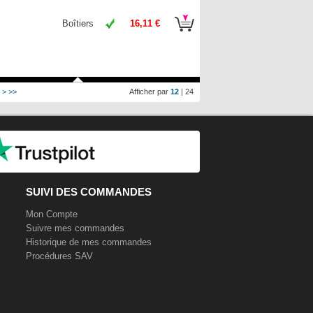
Boîtiers
16,11 €
>
>>
Afficher par
12
|
24
SUIVI DES COMMANDES
Mon Compte
Suivre mes commandes
Historique de mes commandes
Procédures SAV