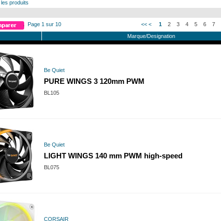
 les produits
Page 1 sur 10
<<
<
1
2
3
4
5
6
7
Marque/Designation
Be Quiet
PURE WINGS 3 120mm PWM
BL105
Be Quiet
LIGHT WINGS 140 mm PWM high-speed
BL075
CORSAIR