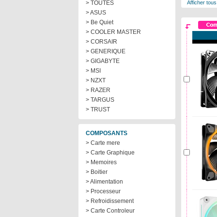
> TOUTES
Afficher tous
> ASUS
> Be Quiet
> COOLER MASTER
> CORSAIR
> GENERIQUE
> GIGABYTE
> MSI
> NZXT
> RAZER
> TARGUS
> TRUST
COMPOSANTS
> Carte mere
> Carte Graphique
> Memoires
> Boitier
> Alimentation
> Processeur
> Refroidissement
> Carte Controleur