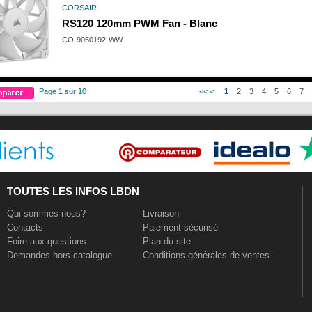
CORSAIR
RS120 120mm PWM Fan - Blanc
CO-9050192-WW
Page 1 sur 10
<<
<
1
2
3
4
5
6
7
TOUTES LES INFOS LBDN
Qui sommes nous?
Livraison
Contacts
Paiement sécurisé
Foire aux questions
Plan du site
Demandes hors catalogue
Conditions générales de ventes