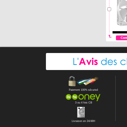
Paiement 100% sécurisé
3 ou 4 fois CB
Livraison en 24/48H