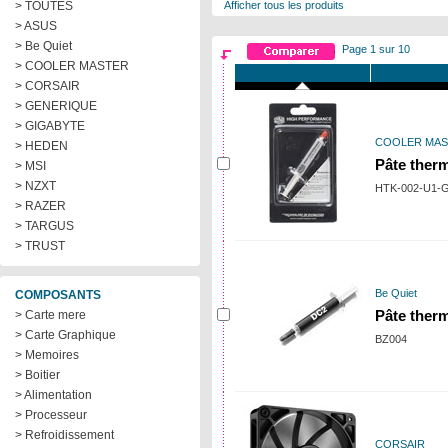
> TOUTES
Afficher tous les produits
> ASUS
> Be Quiet
Page 1 sur 10
> COOLER MASTER
> CORSAIR
> GENERIQUE
> GIGABYTE
COOLER MA
> HEDEN
Pâte ther
> MSI
> NZXT
HTK-002-U1-
> RAZER
> TARGUS
> TRUST
Be Quiet
COMPOSANTS
> Carte mere
Pâte ther
> Carte Graphique
BZ004
> Memoires
> Boitier
> Alimentation
> Processeur
> Refroidissement
CORSAIR