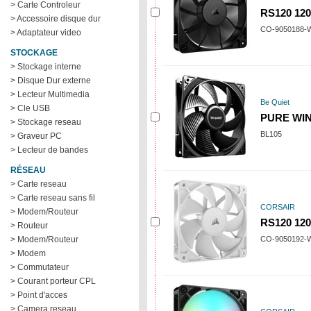
> Carte Controleur
RS120 12
> Accessoire disque dur
CO-9050188
> Adaptateur video
STOCKAGE
> Stockage interne
> Disque Dur externe
> Lecteur Multimedia
Be Quiet
> Cle USB
PURE WI
> Stockage reseau
BL105
> Graveur PC
> Lecteur de bandes
RÉSEAU
> Carte reseau
> Carte reseau sans fil
CORSAIR
> Modem/Routeur
RS120 12
> Routeur
> Modem/Routeur
CO-9050192
> Modem
> Commutateur
> Courant porteur CPL
> Point d'acces
> Camera reseau