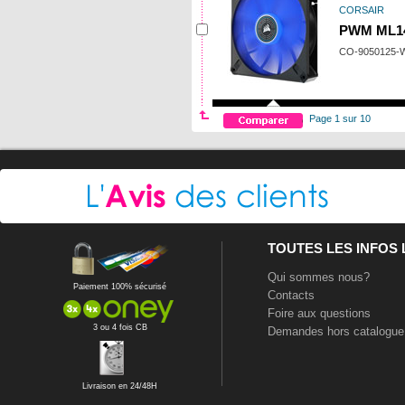
CORSAIR
PWM ML14
CO-9050125
Page 1 sur 10
TOUTES LES INFOS
Qui sommes nous?
Paiement 100% sécurisé
Contacts
Foire aux questions
3 ou 4 fois CB
Demandes hors catalogue
Livraison en 24/48H