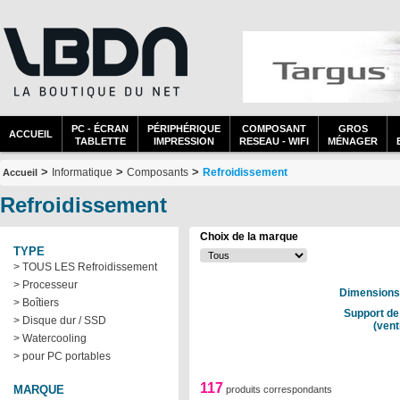
PC - ÉCRAN
PÉRIPHÉRIQUE
COMPOSANT
GROS
ACCUEIL
TABLETTE
IMPRESSION
RESEAU - WIFI
MÉNAGER
>
>
>
Informatique
Composants
Refroidissement
Accueil
Refroidissement
Choix de la marque
TYPE
> TOUS LES Refroidissement
> Processeur
Dimensions 
> Boîtiers
Support de
> Disque dur / SSD
(vent
> Watercooling
> pour PC portables
117
MARQUE
produits correspondants