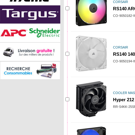
CORSAIR
RS140 AR
CO-9050182
CORSAIR
RS140 14
CO-9050194
COOLER MA
Hyper 212
RR-S4KK-25S