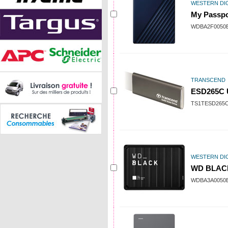
WESTERN DIG
My Passpor
WDBA2F0050
TRANSCEND
ESD265C U
TS1TESD265
WESTERN DIG
WD BLACK 
WDBA3A0050