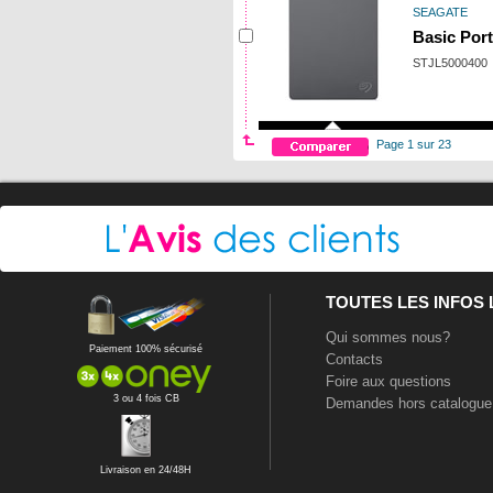
SEAGATE
Basic Port
STJL5000400
Page 1 sur 23
TOUTES LES INFOS
Qui sommes nous?
Paiement 100% sécurisé
Contacts
Foire aux questions
3 ou 4 fois CB
Demandes hors catalogue
Livraison en 24/48H