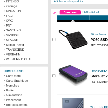
> INTENSO
Afficher tous les produits
> iStorage
> KINGSTON
Page 1 sur 23
> LACIE
> OWC
> PNY
> SAMSUNG
Silicon Power
> SANDISK
PC60 SSD 
> SEAGATE
> Silicon Power
SP010TBPSD
> TRANSCEND
> VERBATIM
> WESTERN DIGITAL
TRANSCEND
COMPOSANTS
> Carte mere
StoreJet 2
> Carte Graphique
TS1TSJ25H3P
> Memoires
> Boitier
> Alimentation
> Processeur
> Refroidissement
WESTERN DIG