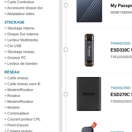
> Carte Controleur
My Passpor
> Accessoire disque dur
WDBFTM0040
> Adaptateur video
STOCKAGE
> Stockage interne
> Disque Dur externe
> Lecteur Multimedia
TRANSCEND
> Cle USB
ESD310C U
> Stockage reseau
TS512GESD3
> Graveur PC
> Lecteur de bandes
RÉSEAU
> Carte reseau
> Carte reseau sans fil
TRANSCEND
> Modem/Routeur
ESD270C S
> Routeur
> Modem/Routeur
TS500GESD2
> Modem
> Commutateur
> Courant porteur CPL
> Point d'acces
> Camera reseau