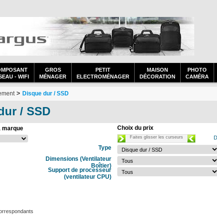
OMPOSANT
GROS
PETIT
MAISON
PHOTO
EAU - WIFI
MÉNAGER
ELECTROMÉNAGER
DÉCORATION
CAMÉRA
>
sement
Disque dur / SSD
dur / SSD
Choix du prix
a marque
Faites glisser les curseurs
D
Type
Dimensions (Ventilateur
Boîtier)
Support de processeur
(ventilateur CPU)
correspondants