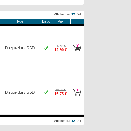
Afficher par
12
|
24
Type
Dispo
Prix
15,48 €
Disque dur / SSD
12,90 €
20,28 €
Disque dur / SSD
15,75 €
Afficher par
12
|
24