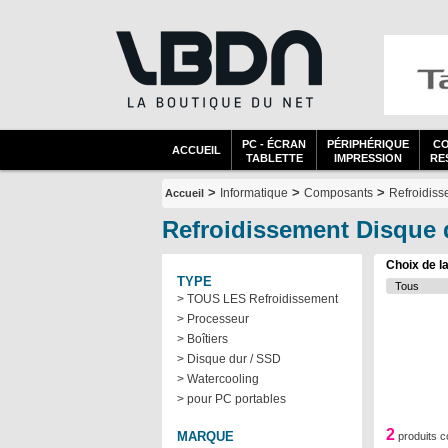
PC - ÉCRAN
PÉRIPHÉRIQUE
C
ACCUEIL
TABLETTE
IMPRESSION
RES
>
>
>
Informatique
Composants
Refroidis
Accueil
Refroidissement Disque 
Choix de l
TYPE
> TOUS LES Refroidissement
> Processeur
> Boîtiers
> Disque dur / SSD
> Watercooling
> pour PC portables
2
MARQUE
produits 