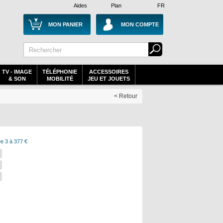
Aides
Plan
FR
MON PANIER
MON COMPTE
TV - IMAGE
TÉLÉPHONIE
ACCESSOIRES
& SON
MOBILITÉ
JEU ET JOUETS
< Retour
e 3 à 377 €