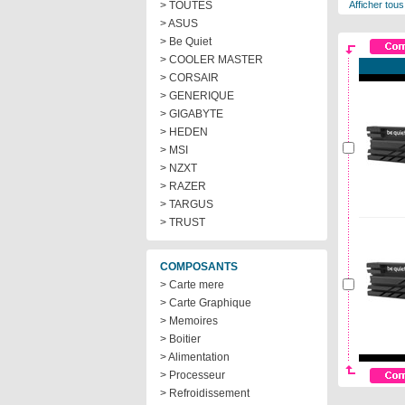
> TOUTES
Afficher tous
> ASUS
> Be Quiet
> COOLER MASTER
> CORSAIR
> GENERIQUE
> GIGABYTE
> HEDEN
> MSI
> NZXT
> RAZER
> TARGUS
> TRUST
COMPOSANTS
> Carte mere
> Carte Graphique
> Memoires
> Boitier
> Alimentation
> Processeur
> Refroidissement