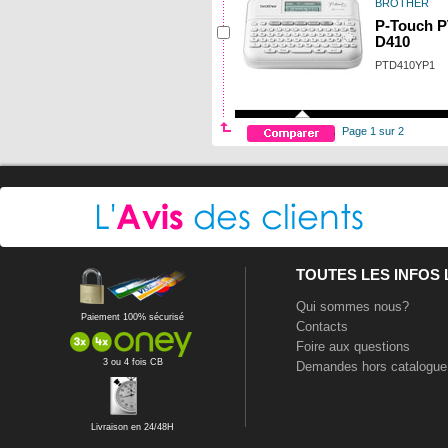
BROTHER
P-Touch P
D410
PTD410YP1
Page 1 sur 2
TOUTES LES INFOS
Qui sommes nous?
Paiement 100% sécurisé
Contacts
Foire aux questions
3 ou 4 fois CB
Demandes hors catalogue
Livraison en 24/48H