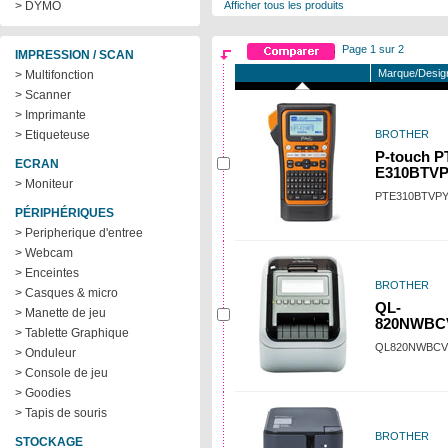
> DYMO
Afficher tous les produits
Page 1 sur 2
IMPRESSION / SCAN
Marque/Desig
> Multifonction
> Scanner
> Imprimante
> Etiqueteuse
BROTHER
P-touch P
ECRAN
E310BTV
> Moniteur
PTE310BTVP
PÉRIPHÉRIQUES
> Peripherique d'entree
> Webcam
> Enceintes
BROTHER
> Casques & micro
QL-
> Manette de jeu
820NWB
> Tablette Graphique
QL820NWBCV
> Onduleur
> Console de jeu
> Goodies
> Tapis de souris
BROTHER
STOCKAGE