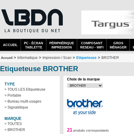
PC - ÉCRAN
PÉRIPHÉRIQUE
COMPOSANT
GROS
ACCUEIL
TABLETTE
IMPRESSION
RESEAU - WIFI
MÉNAGER
>
>
>
>
Informatique
Impression / Scan
Etiqueteuse
BROTHER
Accueil
Etiqueteuse BROTHER
Choix de la marque
TYPE
> TOUS LES Etiqueteuse
> Portable
> Bureau multi-usages
> Signalétique
MARQUE
> TOUTES
21
> BROTHER
produits correspondants