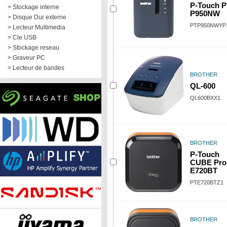
P-Touch P
> Stockage interne
P950NW
> Disque Dur externe
PTP950NWYP
> Lecteur Multimedia
> Cle USB
> Stockage reseau
> Graveur PC
> Lecteur de bandes
BROTHER
QL-600
QL600BXX1
BROTHER
P-Touch
CUBE Pro
E720BT
PTE720BTZ1
BROTHER