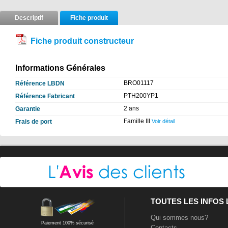
Descriptif
Fiche produit
Fiche produit constructeur
Informations Générales
BRO01117
Référence LBDN
PTH200YP1
Référence Fabricant
2 ans
Garantie
Famille III
Frais de port
Voir détail
TOUTES LES INFOS
Qui sommes nous?
Paiement 100% sécurisé
Contacts