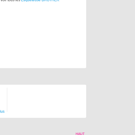
Voir tous les
Etiqueteuse BROTHER
lus
HAUT