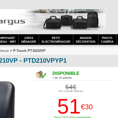
OMPOSANT
GROS
PETIT
MAISON
PHOTO
EAU - WIFI
MÉNAGER
ELECTROMÉNAGER
DÉCORATION
CAMÉRA
> P-Touch PT-D210VP
eteuse
210VP - PTD210VPYP1
DISPONIBLE
+ de 10 articles
54€
Prix conseillé fabricant
51
€30
Dont 0,50 € d'éco-participation