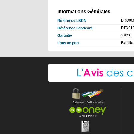
Informations Générales
BRO00
Référence LBDN
PTD21
Référence Fabricant
2 ans
Garantie
Famille 
Frais de port
Paiement 100% sécurisé
3 ou 4 fois CB