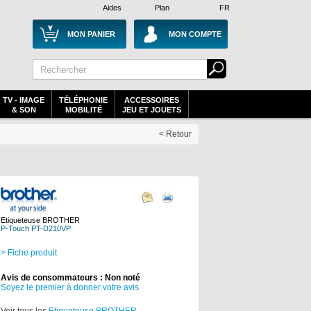
Aides
Plan
FR
MON PANIER
MON COMPTE
TV - IMAGE
TÉLÉPHONIE
ACCESSOIRES
& SON
MOBILITÉ
JEU ET JOUETS
< Retour
Etiqueteuse BROTHER
P-Touch PT-D210VP
> Fiche produit
Avis de consommateurs : Non noté
Soyez le premier à donner votre avis