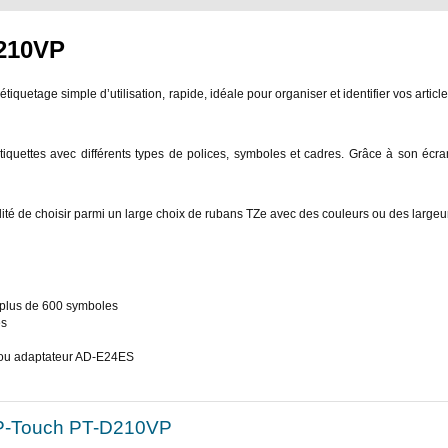
D210VP
tiquetage simple d’utilisation, rapide, idéale pour organiser et identifier vos arti
quettes avec différents types de polices, symboles et cadres. Grâce à son écra
lité de choisir parmi un large choix de rubans TZe avec des couleurs ou des largeur
t plus de 600 symboles
es
 ou adaptateur AD-E24ES
t P-Touch PT-D210VP