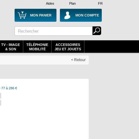
Aides
Plan
FR
MON PANIER
MON COMPTE
TV - IMAGE
TÉLÉPHONIE
ACCESSOIRES
& SON
MOBILITÉ
JEU ET JOUETS
< Retour
 77 à 286 €