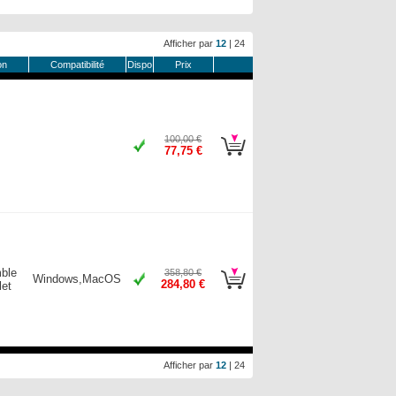
Afficher par
12
|
24
on
Compatibilité
Dispo
Prix
100,00 €
77,75 €
ble
358,80 €
Windows,MacOS
284,80 €
et
Afficher par
12
|
24