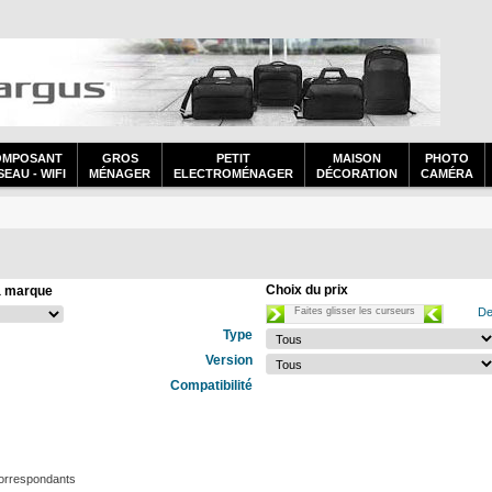
OMPOSANT
GROS
PETIT
MAISON
PHOTO
EAU - WIFI
MÉNAGER
ELECTROMÉNAGER
DÉCORATION
CAMÉRA
Choix du prix
a marque
Faites glisser les curseurs
De
Type
Version
Compatibilité
correspondants