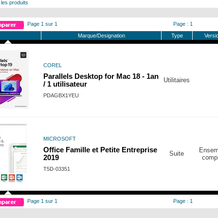
 les produits
Page 1 sur 1
Page : 1
Marque/Designation
Type
Versi
COREL
Parallels Desktop for Mac 18 - 1an
Utilitaires
/ 1 utilisateur
PDAGBX1YEU
MICROSOFT
Office Famille et Petite Entreprise
Ensem
Suite
2019
compl
T5D-03351
Page 1 sur 1
Page : 1