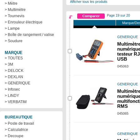
Afficher tous les produits
> Mètre
> Multimètre
Page 19 sur 20
> Tournevis
> Enrouleur électrique
Marque/Des
> Lampe
> Boîte de rangement / valise
GENERIQUE
> Soudure
Multimètr
numérique
MARQUE
testeur RJ
> TOUTES
USB
> 3M
045063
> DELOCK
> DEXLAN
> GENERIQUE
GENERIQUE
> Infosec
Multimètr
> LINDY
numériqu
multifonct
> VERBATIM
RMS
045065
BUREAUTIQUE
> Poste de travail
> Calculatrice
GENERIQUE
> Decoupe