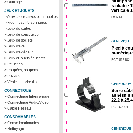
Multiprise
> Outillage
rackable 1
verticale 1
JEUX ET JOUETS
> Activités créatives et manuelles
808914
> Figurines / Personnages
> Jeux de cartes
> Jeux de construction
> Jeux de société
GENERIQUE
> Jeux d'éveil
Pied à cou
> Jeux d'extérieur
numériqu
> Jeux et jouets éducatifs
ECF-813102
> Peluches
> Poupées, poupons
> Puzzles
> Véhicules, circuits
GENERIQUE
Serre-câbl
CONNECTIQUE
adhésif di
> Connectique Informatique
22,2 à 25,
> Connectique Audio/Video
ECF-629041
> Cable Reseau
CONSOMMABLES
> Conso imprimantes
> Nettoyage
GENERIQUE