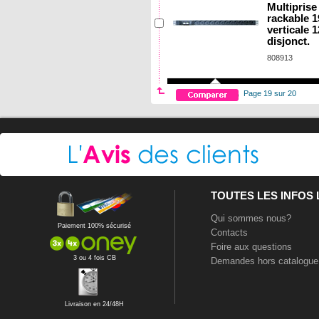
Multiprise
rackable 1
verticale 
disjonct.
808913
Page 19 sur 20
TOUTES LES INFOS
Qui sommes nous?
Paiement 100% sécurisé
Contacts
Foire aux questions
3 ou 4 fois CB
Demandes hors catalogue
Livraison en 24/48H