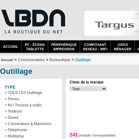
PC - ÉCRAN
PÉRIPHÉRIQUE
COMPOSANT
GROS
ACCUEIL
TABLETTE
IMPRESSION
RESEAU - WIFI
MÉNAGER
>
>
>
Consommables
Bureautique
Outillage
Accueil
Outillage
Choix de la marque
TYPE
> TOUS LES Outillage
> Pinces
> Kit / Trousse à outils
> Testeurs
> Divers
> Connecteurs & Manchons
> Téléphonie
241
produits correspondants
> Multiprise