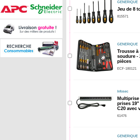
GENERIQUE
Jeu de 8 t
815571
GENERIQUE
Trousse à 
soudure - 
pièces
ECF-180121
Infosec
Multiprise
prises 19"
C20 avec 
61476
GENERIQUE