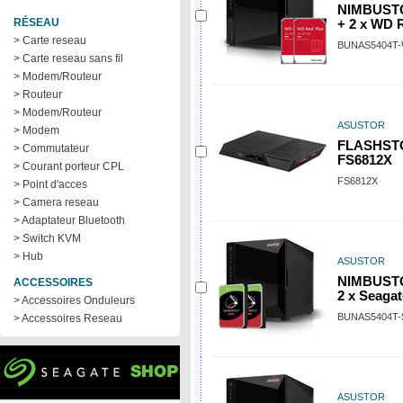
NIMBUSTO
RÉSEAU
+ 2 x WD 
> Carte reseau
BUNAS5404T
> Carte reseau sans fil
> Modem/Routeur
> Routeur
> Modem/Routeur
ASUSTOR
> Modem
FLASHSTO
> Commutateur
FS6812X
> Courant porteur CPL
FS6812X
> Point d'acces
> Camera reseau
> Adaptateur Bluetooth
> Switch KVM
> Hub
ASUSTOR
NIMBUSTO
ACCESSOIRES
2 x Seagat
> Accessoires Onduleurs
BUNAS5404T-
> Accessoires Reseau
ASUSTOR