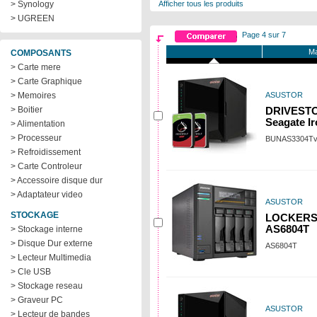
> Synology
Afficher tous les produits
> UGREEN
Page 4 sur 7
Ma
COMPOSANTS
> Carte mere
> Carte Graphique
> Memoires
ASUSTOR
> Boitier
DRIVESTOR
Seagate I
> Alimentation
> Processeur
BUNAS3304Tv
> Refroidissement
> Carte Controleur
> Accessoire disque dur
> Adaptateur video
ASUSTOR
STOCKAGE
LOCKERST
AS6804T
> Stockage interne
> Disque Dur externe
AS6804T
> Lecteur Multimedia
> Cle USB
> Stockage reseau
> Graveur PC
ASUSTOR
> Lecteur de bandes