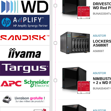
DRIVESTOR
WD Red Pl
BUNAS3304T
ASUSTOR
LOCKERST
AS6806T
AS6806T
ASUSTOR
NIMBUSTO
+ 2 x WD 
BUNAS5404T
ASUSTOR