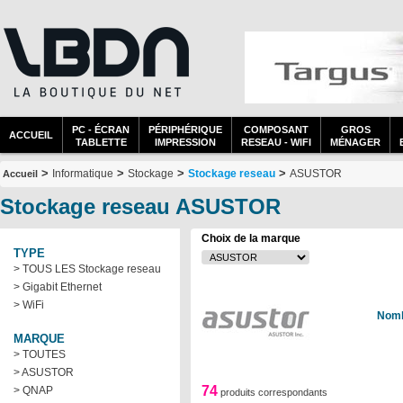
PC - ÉCRAN
PÉRIPHÉRIQUE
COMPOSANT
GROS
ACCUEIL
TABLETTE
IMPRESSION
RESEAU - WIFI
MÉNAGER
>
>
>
>
Informatique
Stockage
Stockage reseau
ASUSTOR
Accueil
Stockage reseau ASUSTOR
Choix de la marque
TYPE
> TOUS LES Stockage reseau
> Gigabit Ethernet
> WiFi
Nomb
MARQUE
> TOUTES
> ASUSTOR
74
> QNAP
produits correspondants