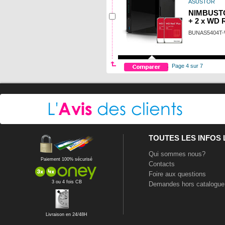
ASUSTOR
NIMBUSTO
+ 2 x WD 
BUNAS5404T
Page 4 sur 7
TOUTES LES INFOS
Qui sommes nous?
Paiement 100% sécurisé
Contacts
Foire aux questions
3 ou 4 fois CB
Demandes hors catalogue
Livraison en 24/48H