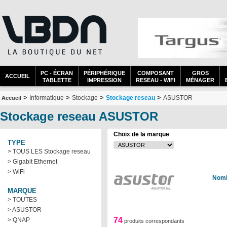
PC - ÉCRAN
PÉRIPHÉRIQUE
COMPOSANT
GROS
ACCUEIL
TABLETTE
IMPRESSION
RESEAU - WIFI
MÉNAGER
>
>
>
>
Informatique
Stockage
Stockage reseau
ASUSTOR
Accueil
Stockage reseau ASUSTOR
Choix de la marque
TYPE
> TOUS LES Stockage reseau
> Gigabit Ethernet
> WiFi
Nomb
MARQUE
> TOUTES
> ASUSTOR
74
> QNAP
produits correspondants