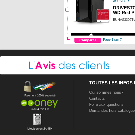
ASUSTOR
DRIVESTOR
WD Red Pl
BUNAS3302T
Page 1 sur 7
TOUTES LES INFOS
Qui sommes nous?
Paiement 100% sécurisé
Contacts
Foire aux questions
3 ou 4 fois CB
Demandes hors catalogue
Livraison en 24/48H