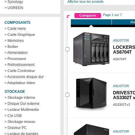
> Synology
Afficher tous les produits
> UGREEN
Page 1 sur 7
Ma
COMPOSANTS
> Carte mere
> Carte Graphique
> Memoires
ASUSTOR
> Boitier
LOCKERST
AS6704T
> Alimentation
> Processeur
AS6704T
> Refroidissement
> Carte Controleur
> Accessoire disque dur
> Adaptateur video
ASUSTOR
STOCKAGE
DRIVESTO
AS3302T 
> Stockage interne
> Disque Dur externe
AS3302Tv2
> Lecteur Multimedia
> Cle USB
> Stockage reseau
> Graveur PC
ASUSTOR
> Lecteur de bandes