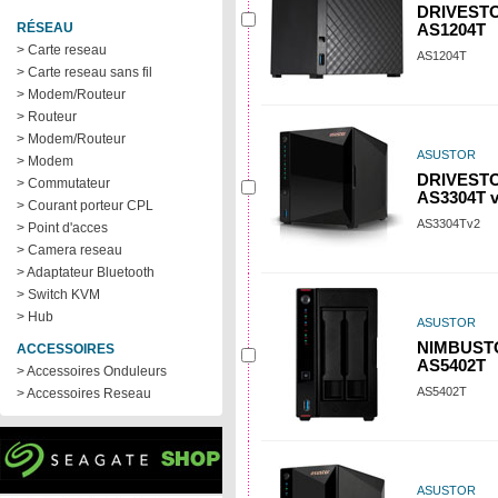
DRIVESTO
RÉSEAU
AS1204T
> Carte reseau
AS1204T
> Carte reseau sans fil
> Modem/Routeur
> Routeur
> Modem/Routeur
ASUSTOR
> Modem
DRIVESTO
> Commutateur
AS3304T 
> Courant porteur CPL
AS3304Tv2
> Point d'acces
> Camera reseau
> Adaptateur Bluetooth
> Switch KVM
> Hub
ASUSTOR
NIMBUSTO
ACCESSOIRES
AS5402T
> Accessoires Onduleurs
AS5402T
> Accessoires Reseau
ASUSTOR