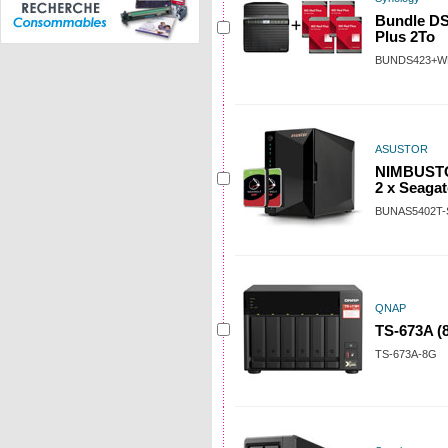
Bundle DS
Plus 2To
BUNDS423+W
ASUSTOR
NIMBUSTO
2 x Seagat
BUNAS5402T-
QNAP
TS-673A (
TS-673A-8G