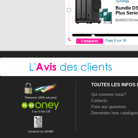
Synology
Bundle DS
Plus Seri
BUNDS725+HA
Page 8 sur 30
TOUTES LES INFOS
Qui sommes nous?
Paiement 100% sécurisé
Contacts
Foire aux questions
3 ou 4 fois CB
Demandes hors catalogue
Livraison en 24/48H