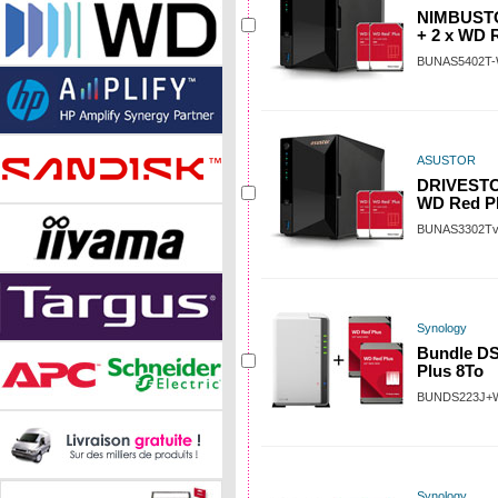
NIMBUSTO
+ 2 x WD 
BUNAS5402T
ASUSTOR
DRIVESTOR
WD Red Pl
BUNAS3302T
Synology
Bundle DS
Plus 8To
BUNDS223J+
Synology