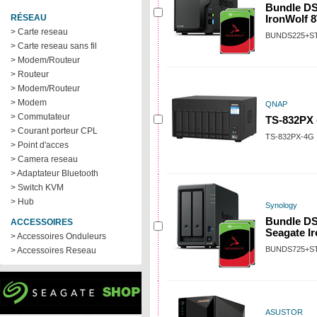
Bundle DS
RÉSEAU
IronWolf 
> Carte reseau
BUNDS225+S
> Carte reseau sans fil
> Modem/Routeur
> Routeur
> Modem/Routeur
> Modem
QNAP
> Commutateur
TS-832PX 
> Courant porteur CPL
TS-832PX-4G
> Point d'acces
> Camera reseau
> Adaptateur Bluetooth
> Switch KVM
> Hub
Synology
Bundle DS
ACCESSOIRES
Seagate I
> Accessoires Onduleurs
BUNDS725+S
> Accessoires Reseau
ASUSTOR