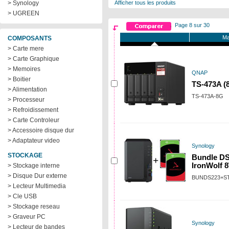
> Synology
Afficher tous les produits
> UGREEN
Page 8 sur 30
Ma
COMPOSANTS
> Carte mere
> Carte Graphique
> Memoires
QNAP
> Boitier
TS-473A (
> Alimentation
TS-473A-8G
> Processeur
> Refroidissement
> Carte Controleur
> Accessoire disque dur
> Adaptateur video
Synology
STOCKAGE
Bundle DS
IronWolf 
> Stockage interne
> Disque Dur externe
BUNDS223+S
> Lecteur Multimedia
> Cle USB
> Stockage reseau
> Graveur PC
Synology
> Lecteur de bandes