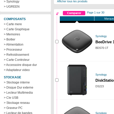
> Synology
Afficher tous les produits
> UGREEN
Page 1 sur 30
Marque/
COMPOSANTS
> Carte mere
> Carte Graphique
> Memoires
Synology
> Boitier
BeeDrive 
> Alimentation
BDS70-1T
> Processeur
> Refroidissement
> Carte Controleur
> Accessoire disque dur
> Adaptateur video
Synology
STOCKAGE
DiskStati
> Stockage interne
DS223
> Disque Dur externe
> Lecteur Multimedia
> Cle USB
> Stockage reseau
> Graveur PC
> Lecteur de bandes
Synology