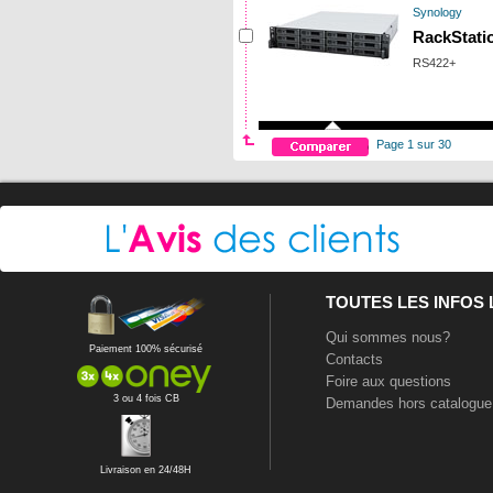
Synology
RackStati
RS422+
Page 1 sur 30
TOUTES LES INFOS
Qui sommes nous?
Paiement 100% sécurisé
Contacts
Foire aux questions
3 ou 4 fois CB
Demandes hors catalogue
Livraison en 24/48H