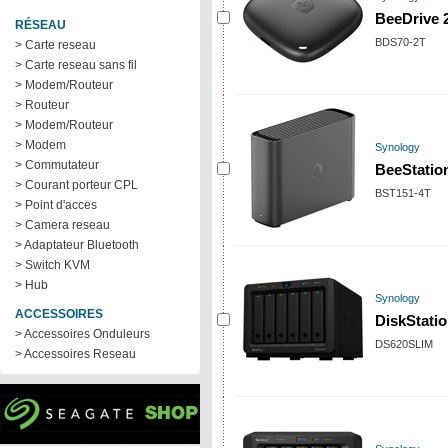
BeeDrive 
RÉSEAU
BDS70-2T
> Carte reseau
> Carte reseau sans fil
> Modem/Routeur
> Routeur
> Modem/Routeur
> Modem
Synology
> Commutateur
BeeStatio
> Courant porteur CPL
BST151-4T
> Point d'acces
> Camera reseau
> Adaptateur Bluetooth
> Switch KVM
> Hub
Synology
ACCESSOIRES
DiskStati
> Accessoires Onduleurs
DS620SLIM
> Accessoires Reseau