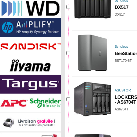
Synology
DX517
DX517
Synology
BeeStation
BST170-8T
ASUSTOR
LOCKERST
- AS6704T
AS6704T