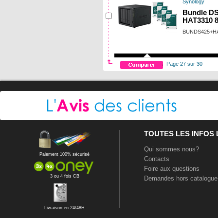
Synology
Bundle DS
HAT3310 
BUNDS425+HA
Page 27 sur 30
TOUTES LES INFOS
Qui sommes nous?
Paiement 100% sécurisé
Contacts
Foire aux questions
3 ou 4 fois CB
Demandes hors catalogue
Livraison en 24/48H