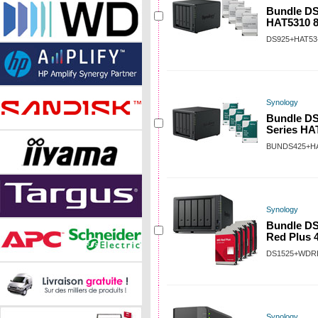
Bundle DS
HAT5310 
DS925+HAT53
Synology
Bundle DS
Series HA
BUNDS425+HA
Synology
Bundle D
Red Plus 
DS1525+WDR
Synology