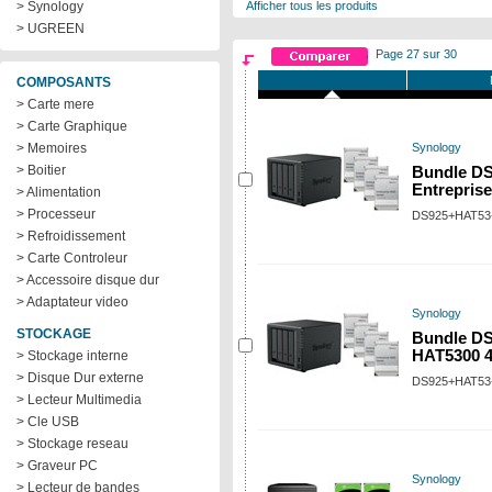
> Synology
Afficher tous les produits
> UGREEN
Page 27 sur 30
COMPOSANTS
> Carte mere
> Carte Graphique
> Memoires
Synology
> Boitier
Bundle DS
Entrepris
> Alimentation
> Processeur
DS925+HAT53
> Refroidissement
> Carte Controleur
> Accessoire disque dur
> Adaptateur video
Synology
STOCKAGE
Bundle DS
HAT5300 
> Stockage interne
> Disque Dur externe
DS925+HAT53
> Lecteur Multimedia
> Cle USB
> Stockage reseau
> Graveur PC
Synology
> Lecteur de bandes