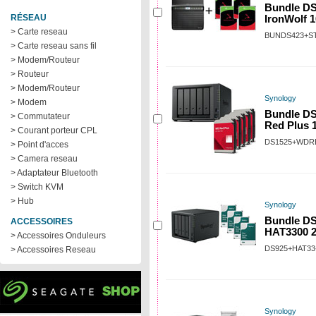
Bundle DS
RÉSEAU
IronWolf 
> Carte reseau
BUNDS423+S
> Carte reseau sans fil
> Modem/Routeur
> Routeur
> Modem/Routeur
Synology
> Modem
Bundle D
> Commutateur
Red Plus 
> Courant porteur CPL
DS1525+WDR
> Point d'acces
> Camera reseau
> Adaptateur Bluetooth
> Switch KVM
> Hub
Synology
Bundle DS
ACCESSOIRES
HAT3300 
> Accessoires Onduleurs
DS925+HAT33
> Accessoires Reseau
Synology