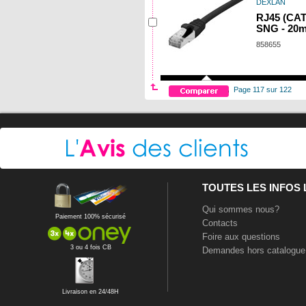
DEXLAN
RJ45 (CAT
SNG - 20m
858655
Page 117 sur 122
TOUTES LES INFOS
Qui sommes nous?
Paiement 100% sécurisé
Contacts
Foire aux questions
3 ou 4 fois CB
Demandes hors catalogue
Livraison en 24/48H