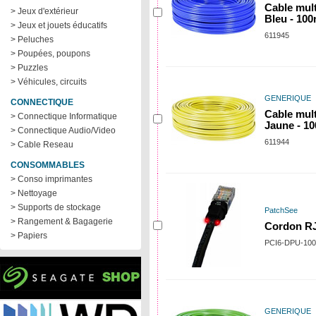
Cable mul
> Jeux d'extérieur
Bleu - 10
> Jeux et jouets éducatifs
611945
> Peluches
> Poupées, poupons
> Puzzles
> Véhicules, circuits
GENERIQUE
CONNECTIQUE
Cable mul
> Connectique Informatique
Jaune - 1
> Connectique Audio/Video
611944
> Cable Reseau
CONSOMMABLES
> Conso imprimantes
> Nettoyage
> Supports de stockage
PatchSee
> Rangement & Bagagerie
Cordon RJ
> Papiers
PCI6-DPU-100
GENERIQUE