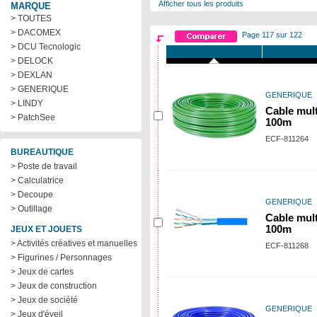
Afficher tous les produits
MARQUE
> TOUTES
> DACOMEX
Page 117 sur 122
> DCU Tecnologic
> DELOCK
> DEXLAN
> GENERIQUE
GENERIQUE
> LINDY
Cable mult
> PatchSee
100m
ECF-811264
BUREAUTIQUE
> Poste de travail
> Calculatrice
> Decoupe
GENERIQUE
> Outillage
Cable mult
100m
JEUX ET JOUETS
> Activités créatives et manuelles
ECF-811268
> Figurines / Personnages
> Jeux de cartes
> Jeux de construction
> Jeux de société
GENERIQUE
> Jeux d'éveil