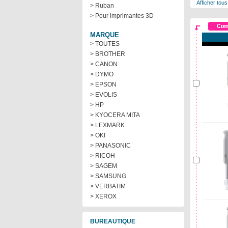
Afficher tous
> Ruban
> Pour imprimantes 3D
MARQUE
> TOUTES
> BROTHER
> CANON
> DYMO
> EPSON
> EVOLIS
> HP
> KYOCERA MITA
> LEXMARK
> OKI
> PANASONIC
> RICOH
> SAGEM
> SAMSUNG
> VERBATIM
> XEROX
BUREAUTIQUE