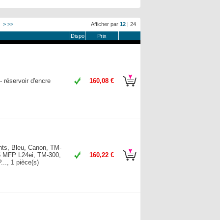
>
>>
Afficher par
12
|
24
Dispo
Prix
 réservoir d'encre
160,08 €
nts, Bleu, Canon, TM-
 MFP L24ei, TM-300,
160,22 €
., 1 pièce(s)