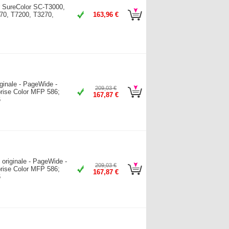
r SureColor SC-T3000,
70, T7200, T3270,
163,96 €
ginale - PageWide -
209,03 €
prise Color MFP 586;
167,87 €
6
originale - PageWide -
209,03 €
prise Color MFP 586;
167,87 €
6