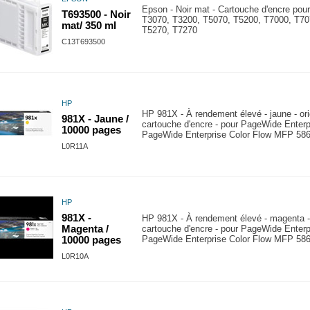
Epson - Noir mat - Cartouche d'encre pou
T693500 - Noir
T3070, T3200, T5070, T5200, T7000, T70
mat/ 350 ml
T5270, T7270
C13T693500
HP
HP 981X - À rendement élevé - jaune - ori
981X - Jaune /
cartouche d'encre - pour PageWide Enter
10000 pages
PageWide Enterprise Color Flow MFP 58
L0R11A
HP
981X -
HP 981X - À rendement élevé - magenta - 
Magenta /
cartouche d'encre - pour PageWide Enter
PageWide Enterprise Color Flow MFP 58
10000 pages
L0R10A