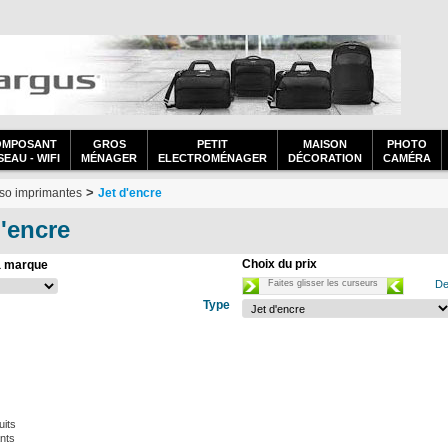
OMPOSANT
GROS
PETIT
MAISON
PHOTO
EAU - WIFI
MÉNAGER
ELECTROMÉNAGER
DÉCORATION
CAMÉRA
>
so imprimantes
Jet d'encre
'encre
Choix du prix
a marque
Faites glisser les curseurs
De
Type
uits
nts