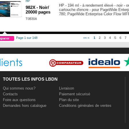
HP
HP - 194 ml - à rendement élevé - noir - o
982X - Noir/
cartouche d'encre - pour PageWide Enter
20000 pages
780; PageWide Enterprise Color Flow MF
T0B30A
Page 1 sur 148
<<
<
1
2
3
4
5
6
7
TOUTES LES INFOS LBDN
Qui sommes nous?
Livraison
Contacts
Paiement sécurisé
Foire aux questions
Plan du site
Demandes hors catalogue
Conditions générales de ventes