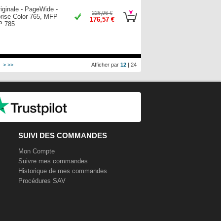
riginale - PageWide -
226,96 €
prise Color 765, MFP
176,57 €
P 785
>
>>
Afficher par
12
|
24
SUIVI DES COMMANDES
Mon Compte
Suivre mes commandes
Historique de mes commandes
Procédures SAV