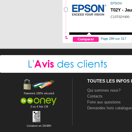
EPSON
T02Y - Ja
C13T02Y400
Page 299 sur 317
TOUTES LES INFOS
Qui sommes nous?
Paiement 100% sécurisé
Contacts
Foire aux questions
3 ou 4 fois CB
Demandes hors catalogue
Livraison en 24/48H