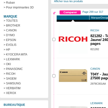
Afficher tous les produits
> Ruban
> Pour imprimantes 3D
Page 299 sur 317
MARQUE
Marque/Design
> TOUTES
> BROTHER
> CANON
RICOH
> DYMO
821282 - T
Jaune/ 24
> EPSON
pages
> EVOLIS
821282
> HP
> KYOCERA MITA
> LEXMARK
> OKI
> PANASONIC
CANON
> RICOH
T04Y - Jau
27500 pag
> SAGEM
> SAMSUNG
2979C001AA
> VERBATIM
> XEROX
LEXMARK
BUREAUTIQUE