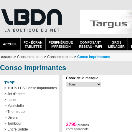
PC - ÉCRAN
PÉRIPHÉRIQUE
COMPOSANT
GROS
ACCUEIL
TABLETTE
IMPRESSION
RESEAU - WIFI
MÉNAGER
>
>
>
Consommables
Consommables
Conso imprimantes
Accueil
Conso imprimantes
Choix de la marque
TYPE
> TOUS LES Conso imprimantes
> Jet d'encre
> Laser
> Matricielle
> Thermique
> Divers
> Tambour
3795
produits
> Encre Solide
correspondants