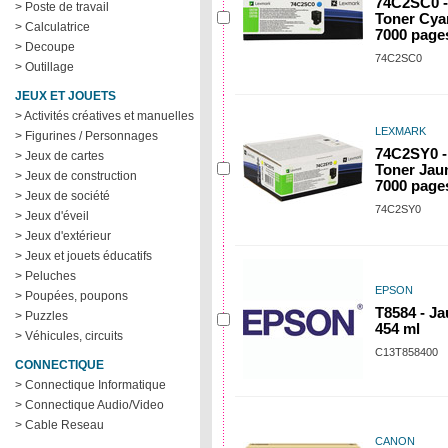
74C2SC0 -
> Poste de travail
Toner Cya
> Calculatrice
7000 page
> Decoupe
74C2SC0
> Outillage
JEUX ET JOUETS
> Activités créatives et manuelles
LEXMARK
> Figurines / Personnages
74C2SY0 -
> Jeux de cartes
Toner Jau
> Jeux de construction
7000 page
> Jeux de société
74C2SY0
> Jeux d'éveil
> Jeux d'extérieur
> Jeux et jouets éducatifs
> Peluches
EPSON
> Poupées, poupons
T8584 - Ja
> Puzzles
454 ml
> Véhicules, circuits
C13T858400
CONNECTIQUE
> Connectique Informatique
> Connectique Audio/Video
> Cable Reseau
CANON