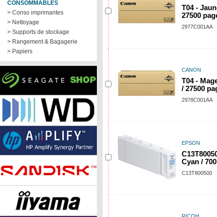
CONSOMMABLES
T04 - Jaun
> Conso imprimantes
27500 pag
> Nettoyage
2977C001AA
> Supports de stockage
> Rangement & Bagagerie
> Papiers
CANON
T04 - Mag
/ 27500 pa
2978C001AA
EPSON
C13T80050
Cyan / 700
C13T800500
RICOH