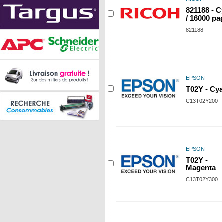
821188 - 
/ 16000 pa
821188
EPSON
T02Y - Cy
C13T02Y200
EPSON
T02Y -
Magenta
C13T02Y300