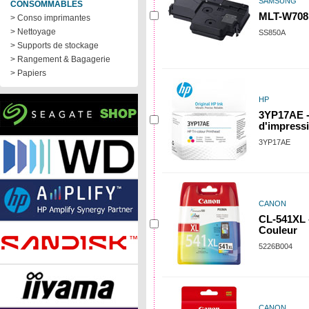
SAMSUNG
CONSOMMABLES
MLT-W708
> Conso imprimantes
> Nettoyage
SS850A
> Supports de stockage
> Rangement & Bagagerie
> Papiers
HP
3YP17AE -
d'impressi
3YP17AE
CANON
CL-541XL -
Couleur
5226B004
CANON