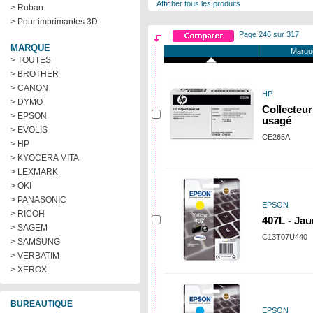
Afficher tous les produits
> Ruban
> Pour imprimantes 3D
Page 246 sur 317
MARQUE
Marqu
> TOUTES
> BROTHER
> CANON
HP
> DYMO
Collecteur
> EPSON
usagé
> EVOLIS
CE265A
> HP
> KYOCERA MITA
> LEXMARK
> OKI
> PANASONIC
EPSON
> RICOH
407L - Jau
> SAGEM
C13T07U440
> SAMSUNG
> VERBATIM
> XEROX
BUREAUTIQUE
EPSON