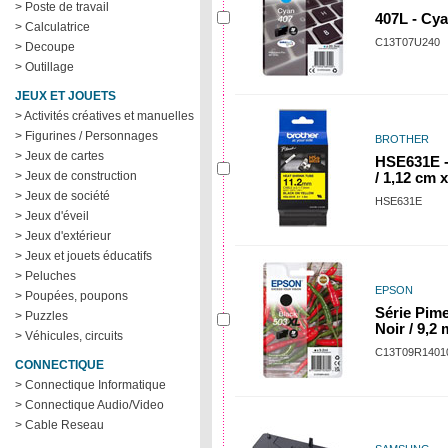
> Poste de travail
407L - Cya
> Calculatrice
C13T07U240
> Decoupe
> Outillage
JEUX ET JOUETS
> Activités créatives et manuelles
> Figurines / Personnages
BROTHER
> Jeux de cartes
HSE631E -
> Jeux de construction
/ 1,12 cm 
> Jeux de société
HSE631E
> Jeux d'éveil
> Jeux d'extérieur
> Jeux et jouets éducatifs
> Peluches
EPSON
> Poupées, poupons
Série Pime
> Puzzles
Noir / 9,2 
> Véhicules, circuits
C13T09R1401
CONNECTIQUE
> Connectique Informatique
> Connectique Audio/Video
> Cable Reseau