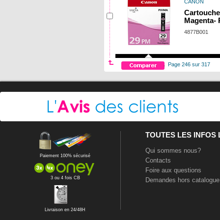
CANON
Cartouche
Magenta-
4877B001
Page 246 sur 317
TOUTES LES INFOS
Qui sommes nous?
Paiement 100% sécurisé
Contacts
Foire aux questions
3 ou 4 fois CB
Demandes hors catalogue
Livraison en 24/48H