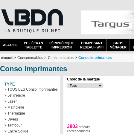
PC - ÉCRAN
PÉRIPHÉRIQUE
COMPOSANT
GROS
ACCUEIL
TABLETTE
IMPRESSION
RESEAU - WIFI
MÉNAGER
>
>
>
Consommables
Consommables
Conso imprimantes
Accueil
Conso imprimantes
Choix de la marque
TYPE
> TOUS LES Conso imprimantes
> Jet d'encre
> Laser
> Matricielle
> Thermique
> Divers
> Tambour
3803
produits
> Encre Solide
correspondants