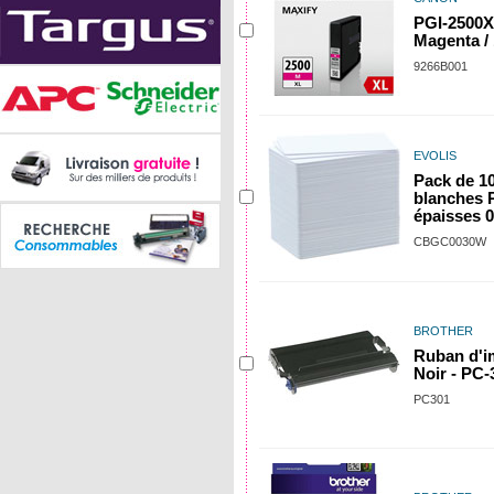
PGI-2500X
Magenta /
9266B001
EVOLIS
Pack de 10
blanches
épaisses 
CBGC0030W
BROTHER
Ruban d'i
Noir - PC-
PC301