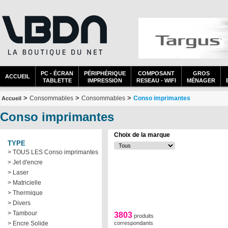
PC - ÉCRAN
PÉRIPHÉRIQUE
COMPOSANT
GROS
ACCUEIL
TABLETTE
IMPRESSION
RESEAU - WIFI
MÉNAGER
>
>
>
Consommables
Consommables
Conso imprimantes
Accueil
Conso imprimantes
Choix de la marque
TYPE
> TOUS LES Conso imprimantes
> Jet d'encre
> Laser
> Matricielle
> Thermique
> Divers
> Tambour
3803
produits
> Encre Solide
correspondants