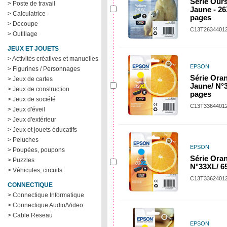
Série Ours
> Poste de travail
Jaune - 26
> Calculatrice
pages
> Decoupe
C13T2634401
> Outillage
JEUX ET JOUETS
> Activités créatives et manuelles
EPSON
> Figurines / Personnages
Série Oran
> Jeux de cartes
Jaune/ N°
> Jeux de construction
pages
> Jeux de société
C13T3364401
> Jeux d'éveil
> Jeux d'extérieur
> Jeux et jouets éducatifs
> Peluches
EPSON
> Poupées, poupons
Série Oran
> Puzzles
N°33XL/ 6
> Véhicules, circuits
C13T3362401
CONNECTIQUE
> Connectique Informatique
> Connectique Audio/Video
> Cable Reseau
EPSON