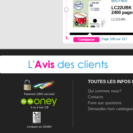
BROTHER
LC22UBK -
2400 page
LC22UBK
Page 108 sur 317
TOUTES LES INFOS
Qui sommes nous?
Paiement 100% sécurisé
Contacts
Foire aux questions
3 ou 4 fois CB
Demandes hors catalogue
Livraison en 24/48H