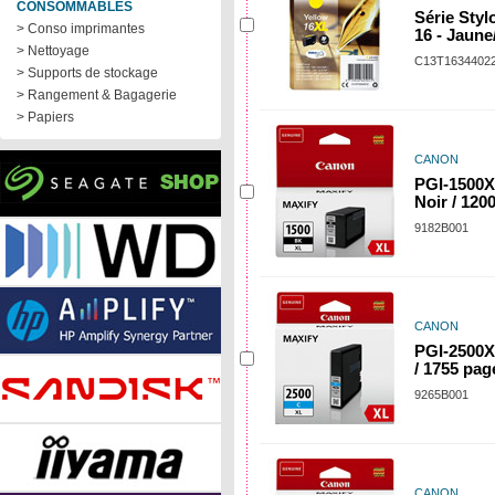
CONSOMMABLES
Série Styl
> Conso imprimantes
16 - Jaune
> Nettoyage
C13T1634402
> Supports de stockage
> Rangement & Bagagerie
> Papiers
CANON
PGI-1500X
Noir / 120
9182B001
CANON
PGI-2500X
/ 1755 pag
9265B001
CANON