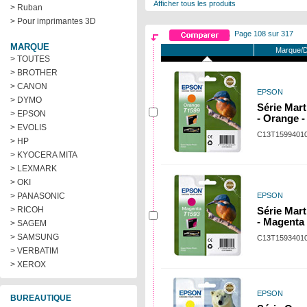
Afficher tous les produits
> Ruban
> Pour imprimantes 3D
Page 108 sur 317
MARQUE
Marque/D
> TOUTES
> BROTHER
> CANON
EPSON
> DYMO
Série Mar
> EPSON
- Orange -
> EVOLIS
C13T1599401
> HP
> KYOCERA MITA
> LEXMARK
> OKI
> PANASONIC
EPSON
> RICOH
Série Mar
- Magenta 
> SAGEM
> SAMSUNG
C13T1593401
> VERBATIM
> XEROX
EPSON
BUREAUTIQUE