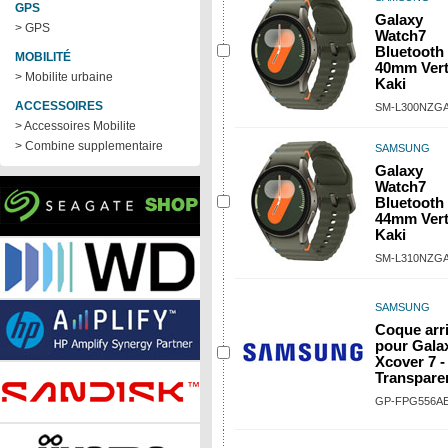
GPS
Galaxy
> GPS
Watch7
Bluetooth
MOBILITÉ
40mm Ver
> Mobilite urbaine
Kaki
ACCESSOIRES
SM-L300NZG
> Accessoires Mobilite
> Combine supplementaire
SAMSUNG
Galaxy
Watch7
Bluetooth
44mm Ver
Kaki
SM-L310NZG
SAMSUNG
Coque arr
pour Gala
Xcover 7 -
Transpare
GP-FPG556A