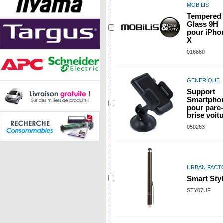
MOBILIS
Tempered
Glass 9H
pour iPho
X
016660
GENERIQUE
Support
Smartpho
pour pare-
brise voit
050263
URBAN FACT
Smart Sty
STY07UF