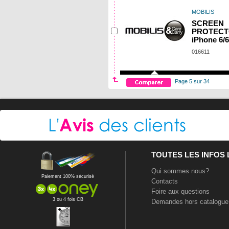
MOBILIS
SCREEN
PROTEC
iPhone 6/
016611
Page 5 sur 34
TOUTES LES INFOS
Qui sommes nous?
Paiement 100% sécurisé
Contacts
Foire aux questions
3 ou 4 fois CB
Demandes hors catalogue