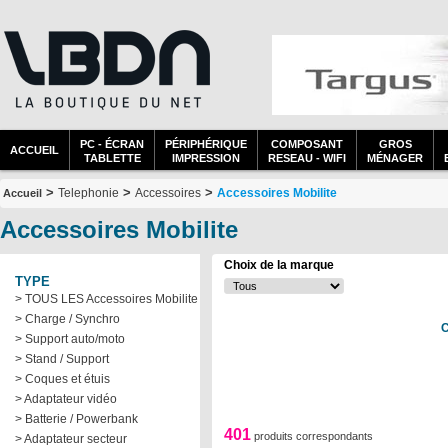
PC - ÉCRAN
PÉRIPHÉRIQUE
COMPOSANT
GROS
ACCUEIL
TABLETTE
IMPRESSION
RESEAU - WIFI
MÉNAGER
>
>
>
Telephonie
Accessoires
Accessoires Mobilite
Accueil
Accessoires Mobilite
Choix de la marque
TYPE
> TOUS LES Accessoires Mobilite
> Charge / Synchro
C
> Support auto/moto
> Stand / Support
> Coques et étuis
> Adaptateur vidéo
> Batterie / Powerbank
401
produits correspondants
> Adaptateur secteur