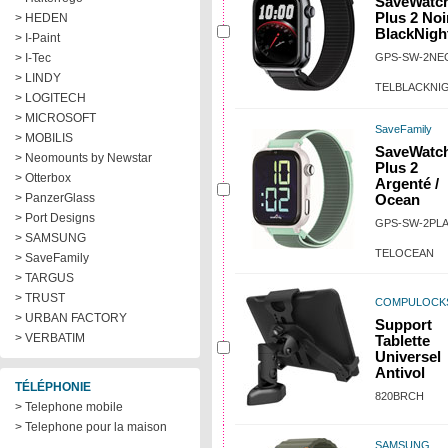
SaveWatc
Plus 2 Noir
> HEDEN
BlackNigh
> I-Paint
> I-Tec
GPS-SW-2NE
> LINDY
TELBLACKNI
> LOGITECH
> MICROSOFT
SaveFamily
> MOBILIS
SaveWatc
> Neomounts by Newstar
Plus 2
> Otterbox
Argenté /
> PanzerGlass
Ocean
> Port Designs
GPS-SW-2PLA
> SAMSUNG
TELOCEAN
> SaveFamily
> TARGUS
> TRUST
COMPULOCK
> URBAN FACTORY
Support
> VERBATIM
Tablette
Universel
Antivol
TÉLÉPHONIE
820BRCH
> Telephone mobile
> Telephone pour la maison
SAMSUNG