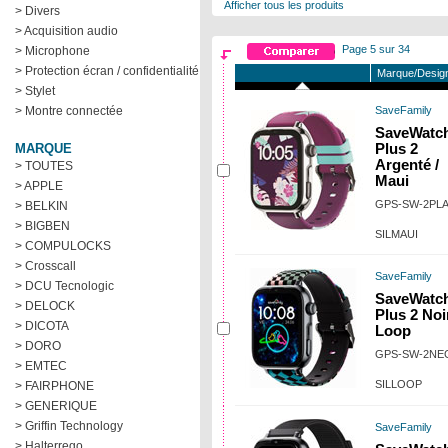
Afficher tous les produits
> Divers
> Acquisition audio
Page 5 sur 34
> Microphone
> Protection écran / confidentialité
Marque/Design
> Stylet
> Montre connectée
SaveFamily
SaveWatc
MARQUE
Plus 2
Argenté /
> TOUTES
Maui
> APPLE
GPS-SW-2PLA
> BELKIN
> BIGBEN
SILMAUI
> COMPULOCKS
> Crosscall
SaveFamily
> DCU Tecnologic
SaveWatc
> DELOCK
Plus 2 Noir
> DICOTA
Loop
> DORO
GPS-SW-2NE
> EMTEC
SILLOOP
> FAIRPHONE
> GENERIQUE
> Griffin Technology
SaveFamily
> Halterrego