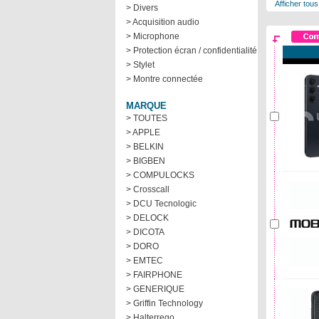
Afficher tous
> Divers
> Acquisition audio
> Microphone
> Protection écran / confidentialité
> Stylet
> Montre connectée
MARQUE
> TOUTES
> APPLE
> BELKIN
> BIGBEN
> COMPULOCKS
> Crosscall
> DCU Tecnologic
> DELOCK
> DICOTA
> DORO
> EMTEC
> FAIRPHONE
> GENERIQUE
> Griffin Technology
> Halterrego