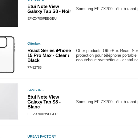
Etui Note View
Samsung EF-ZX700 - étui à rabat p
Galaxy Tab S8 - Noir
EF-ZX700PBEGEU
Otterbox
React Series iPhone
Otter products OtterBox React Ser
15 Pro Max - Clear /
protection pour téléphone portable
caoutchouc synthétique - cristal no
Black
77-92783
SAMSUNG
Etui Note View
Galaxy Tab S8 -
Samsung EF-ZX700 - étui à rabat p
Blanc
EF-ZX700PWEGEU
URBAN FACTORY