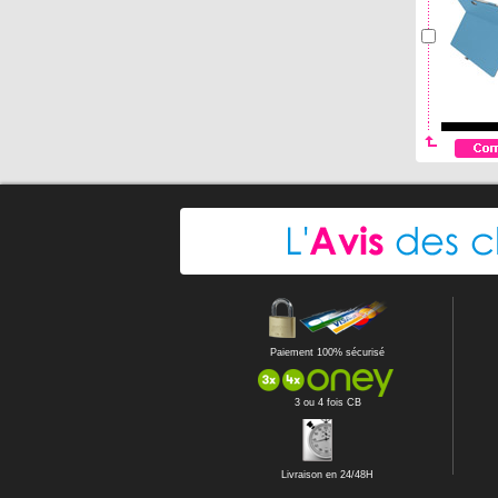
Paiement 100% sécurisé
3 ou 4 fois CB
Livraison en 24/48H