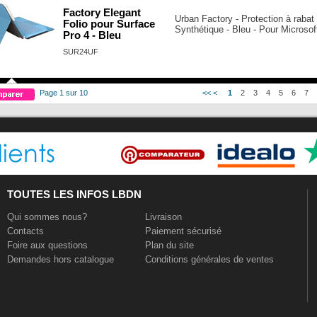
Factory Elegant
Urban Factory - Protection à rabat 
Folio pour Surface
Synthétique - Bleu - Pour Microsof
Pro 4 - Bleu
SUR24UF
Page 1 sur 10
<<
<
1
2
3
4
5
6
7
TOUTES LES INFOS LBDN
Qui sommes nous?
Livraison
Contacts
Paiement sécurisé
Foire aux questions
Plan du site
Demandes hors catalogue
Conditions générales de ventes