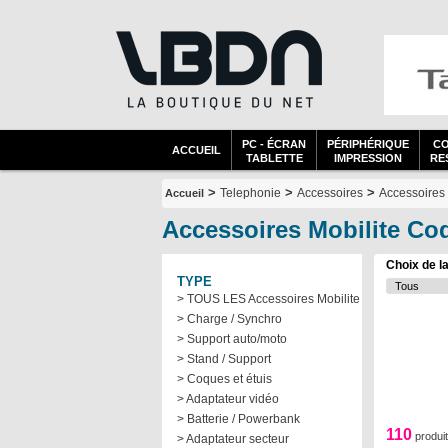
PC - ÉCRAN
PÉRIPHÉRIQUE
C
ACCUEIL
TABLETTE
IMPRESSION
RES
>
>
>
Telephonie
Accessoires
Accessoires 
Accueil
Accessoires Mobilite Coq
Choix de l
TYPE
> TOUS LES Accessoires Mobilite
> Charge / Synchro
> Support auto/moto
> Stand / Support
> Coques et étuis
> Adaptateur vidéo
> Batterie / Powerbank
110
produi
> Adaptateur secteur