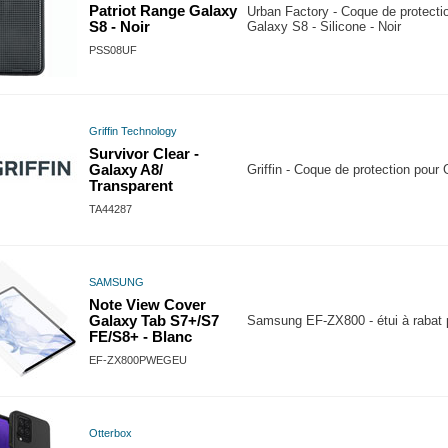
Patriot Range Galaxy
Urban Factory - Coque de protect
S8 - Noir
Galaxy S8 - Silicone - Noir
PSS08UF
Griffin Technology
Survivor Clear -
Galaxy A8/
Griffin - Coque de protection pour
Transparent
TA44287
SAMSUNG
Note View Cover
Galaxy Tab S7+/S7
Samsung EF-ZX800 - étui à rabat p
FE/S8+ - Blanc
EF-ZX800PWEGEU
Otterbox