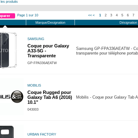
 les produits
Page 1 sur 10
<<
<
1
2
3
4
5
6
7
Marque/Designation
Désignation
SAMSUNG
Coque pour Galaxy
Samsung GP-FPA336AEATW - Coqu
A33-5G -
transparente pour téléphone portab
Transparente
GP-FPA336AEATW
MOBILIS
Coque Rugged pour
Galaxy Tab A6 (2016)
Mobilis - Coque pour Galaxy Tab A
10.1"
043003
URBAN FACTORY