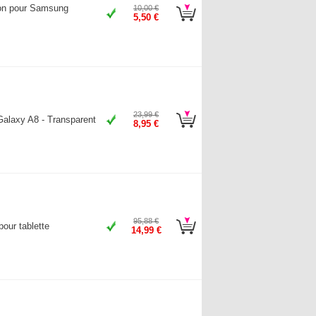
ion pour Samsung
10,00 €
5,50 €
23,99 €
 Galaxy A8 - Transparent
8,95 €
95,88 €
our tablette
14,99 €