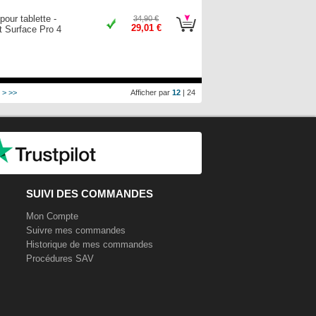
pour tablette -
34,90 €
29,01 €
t Surface Pro 4
>
>>
Afficher par
12
|
24
SUIVI DES COMMANDES
Mon Compte
Suivre mes commandes
Historique de mes commandes
Procédures SAV