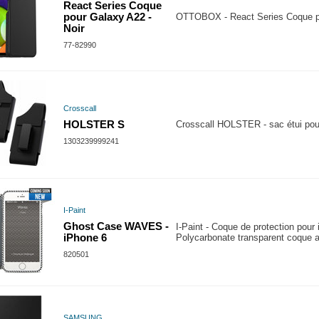
React Series Coque
pour Galaxy A22 -
OTTOBOX - React Series Coque po
Noir
77-82990
Crosscall
HOLSTER S
Crosscall HOLSTER - sac étui pour
1303239999241
I-Paint
Ghost Case WAVES -
I-Paint - Coque de protection pour 
iPhone 6
Polycarbonate transparent coque a
820501
SAMSUNG