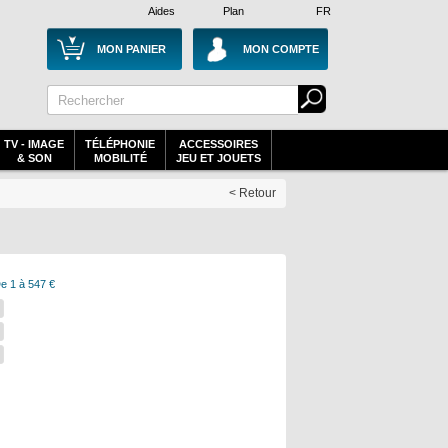
Aides
Plan
FR
MON PANIER
MON COMPTE
TV - IMAGE
TÉLÉPHONIE
ACCESSOIRES
& SON
MOBILITÉ
JEU ET JOUETS
< Retour
e 1 à 547 €