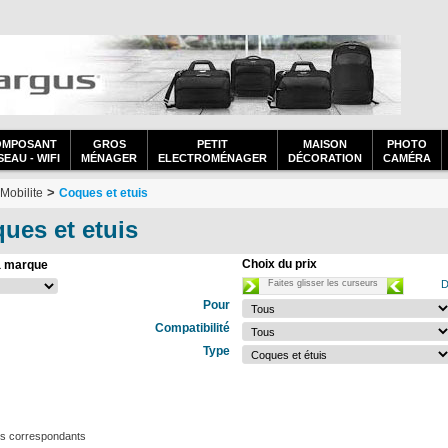
OMPOSANT
GROS
PETIT
MAISON
PHOTO
EAU - WIFI
MÉNAGER
ELECTROMÉNAGER
DÉCORATION
CAMÉRA
>
Mobilite
Coques et etuis
ues et etuis
Choix du prix
a marque
Faites glisser les curseurs
D
Pour
Compatibilité
Type
ts correspondants