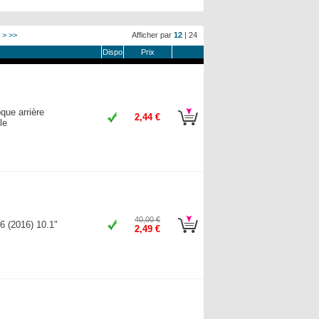
>
>>
Afficher par
12
|
24
Dispo
Prix
e arrière
2,44 €
le
40,00 €
6 (2016) 10.1"
2,49 €