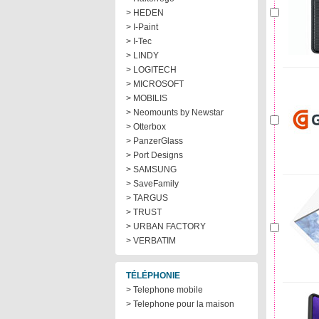
> HEDEN
> I-Paint
> I-Tec
> LINDY
> LOGITECH
> MICROSOFT
> MOBILIS
> Neomounts by Newstar
> Otterbox
> PanzerGlass
> Port Designs
> SAMSUNG
> SaveFamily
> TARGUS
> TRUST
> URBAN FACTORY
> VERBATIM
TÉLÉPHONIE
> Telephone mobile
> Telephone pour la maison