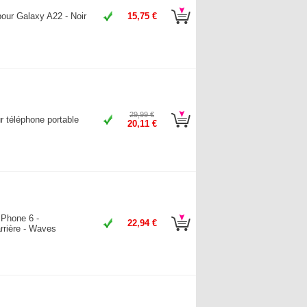
ur Galaxy A22 - Noir
15,75 €
29,99 €
 téléphone portable
20,11 €
iPhone 6 -
22,94 €
rrière - Waves