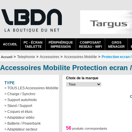
PC - ÉCRAN
PÉRIPHÉRIQUE
COMPOSANT
GROS
ACCUEIL
TABLETTE
IMPRESSION
RESEAU - WIFI
MÉNAGER
>
>
>
>
Telephonie
Accessoires
Accessoires Mobilite
Protection ecran / 
Accueil
Accessoires Mobilite Protection ecran /
Choix de la marque
TYPE
> TOUS LES Accessoires Mobilite
> Charge / Synchro
C
> Support auto/moto
> Stand / Support
> Coques et étuis
> Adaptateur vidéo
> Batterie / Powerbank
56
produits correspondants
> Adaptateur secteur