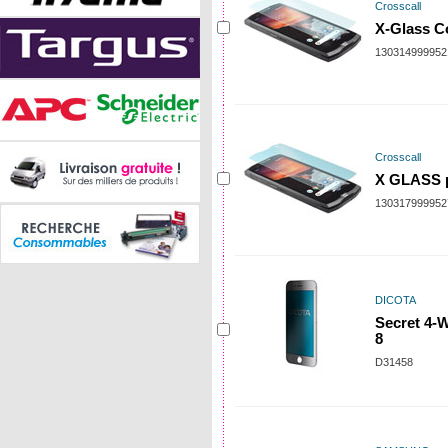
Crosscall
X-Glass C
130314999952
Crosscall
X GLASS p
130317999952
DICOTA
Secret 4-
8
D31458