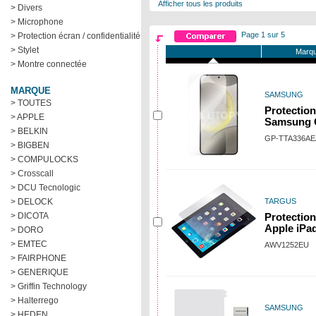
Afficher tous les produits
> Divers
> Microphone
Page 1 sur 5
> Protection écran / confidentialité
> Stylet
Marqu
> Montre connectée
MARQUE
SAMSUNG
> TOUTES
Protection
> APPLE
Samsung 
> BELKIN
GP-TTA336A
> BIGBEN
> COMPULOCKS
> Crosscall
> DCU Tecnologic
> DELOCK
TARGUS
> DICOTA
Protection
Apple iPad
> DORO
> EMTEC
AWV1252EU
> FAIRPHONE
> GENERIQUE
> Griffin Technology
> Halterrego
SAMSUNG
> HEDEN