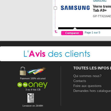
SAMSUNG
Verre tre
Tab A9+
GP-TTX216A
Page 1 sur 5
TOUTES LES INFOS
Qui sommes nous?
Paiement 100% sécurisé
Contacts
Foire aux questions
3 ou 4 fois CB
Demandes hors catalogue
Livraison en 24/48H