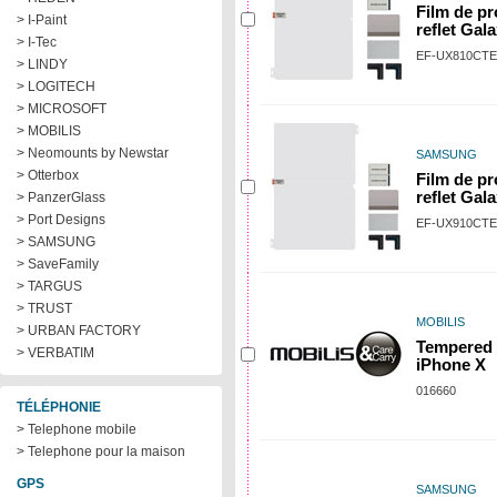
Film de pr
> I-Paint
reflet Gal
> I-Tec
EF-UX810CT
> LINDY
> LOGITECH
> MICROSOFT
> MOBILIS
> Neomounts by Newstar
SAMSUNG
> Otterbox
Film de pr
reflet Gal
> PanzerGlass
> Port Designs
EF-UX910CT
> SAMSUNG
> SaveFamily
> TARGUS
> TRUST
MOBILIS
> URBAN FACTORY
Tempered 
> VERBATIM
iPhone X
016660
TÉLÉPHONIE
> Telephone mobile
> Telephone pour la maison
GPS
SAMSUNG