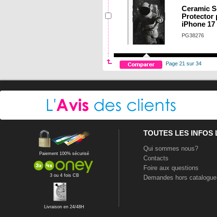
Ceramic S
Protector
iPhone 17
PG38276
Page 21 sur 34
TOUTES LES INFOS
Qui sommes nous?
Paiement 100% sécurisé
Contacts
Foire aux questions
3 ou 4 fois CB
Demandes hors catalogue
Livraison en 24/48H