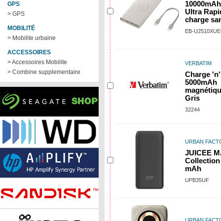
10000mAh
GPS
Ultra Rap
> GPS
charge san
MOBILITÉ
EB-U2510XU
> Mobilite urbaine
ACCESSOIRES
> Accessoires Mobilite
VERBATIM
> Combine supplementaire
Charge 'n'
5000mAh
magnétique
Gris
32244
URBAN FACT
JUICEE 
Collection
mAh
UPB35UF
URBAN FACT