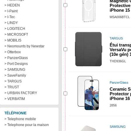
Magnetic 
> HEDEN
Protective
iPhone 15
> I-Paint
> I-Tec
MSA006BTCL
> LINDY
> LOGITECH
> MICROSOFT
TARGUS
> MOBILIS
Étui trans
> Neomounts by Newstar
VersaVu p
> Otterbox
(10e gén) 
> PanzerGlass
THD936GL
> Port Designs
> SAMSUNG
> SaveFamily
> TARGUS
PanzerGlass
> TRUST
Ceramic S
> URBAN FACTORY
Protector
iPhone 16
> VERBATIM
2856
TÉLÉPHONIE
> Telephone mobile
> Telephone pour la maison
SAMSUNG