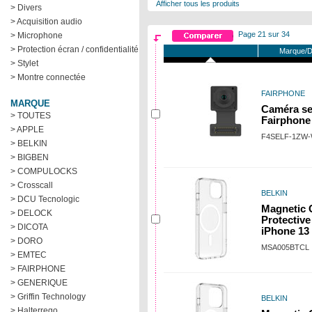
Afficher tous les produits
> Divers
> Acquisition audio
Page 21 sur 34
> Microphone
> Protection écran / confidentialité
Marque/D
> Stylet
> Montre connectée
FAIRPHONE
MARQUE
Caméra se
> TOUTES
Fairphone
> APPLE
F4SELF-1ZW
> BELKIN
> BIGBEN
> COMPULOCKS
> Crosscall
BELKIN
> DCU Tecnologic
Magnetic 
> DELOCK
Protective
> DICOTA
iPhone 13
> DORO
MSA005BTCL
> EMTEC
> FAIRPHONE
> GENERIQUE
> Griffin Technology
BELKIN
> Halterrego