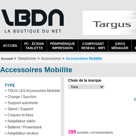
PC - ÉCRAN
PÉRIPHÉRIQUE
COMPOSANT
GROS
ACCUEIL
TABLETTE
IMPRESSION
RESEAU - WIFI
MÉNAGER
>
>
>
Telephonie
Accessoires
Accessoires Mobilite
Accueil
Accessoires Mobilite
Choix de la marque
TYPE
> TOUS LES Accessoires Mobilite
> Charge / Synchro
C
> Support auto/moto
> Stand / Support
> Coques et étuis
> Adaptateur vidéo
> Batterie / Powerbank
398
produits correspondants
> Adaptateur secteur