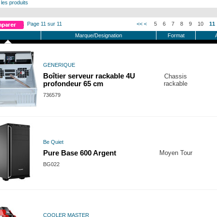
 les produits
Page 11 sur 11
<<
<
5
6
7
8
9
10
11
Marque/Designation
Format
GENERIQUE
Boîtier serveur rackable 4U
Chassis
profondeur 65 cm
rackable
736579
Be Quiet
Pure Base 600 Argent
Moyen Tour
BG022
COOLER MASTER