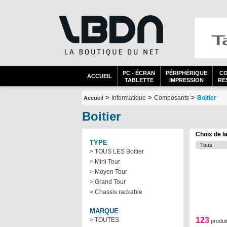
PC - ÉCRAN
PÉRIPHÉRIQUE
C
ACCUEIL
TABLETTE
IMPRESSION
RES
>
>
>
Informatique
Composants
Boitier
Accueil
Boitier
Choix de l
TYPE
> TOUS LES Boitier
> Mini Tour
> Moyen Tour
> Grand Tour
> Chassis rackable
MARQUE
123
> TOUTES
produi