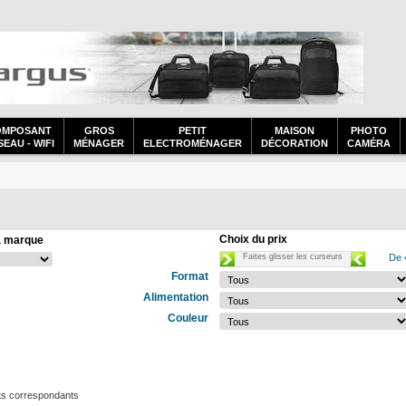
OMPOSANT
GROS
PETIT
MAISON
PHOTO
EAU - WIFI
MÉNAGER
ELECTROMÉNAGER
DÉCORATION
CAMÉRA
Choix du prix
a marque
Faites glisser les curseurs
De 
Format
Alimentation
Couleur
ts correspondants