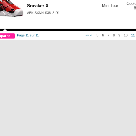
Cool
Sneaker X
Mini Tour
8
ABK-SXNN-S38L3-R1
Page 11 sur 11
<<
<
5
6
7
8
9
10
11