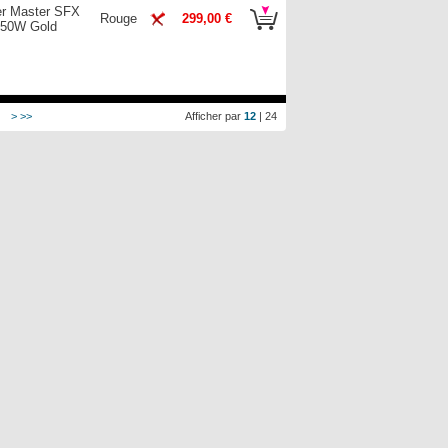
er Master SFX
Rouge
299,00 €
50W Gold
>
>>
Afficher par
12
|
24