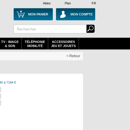
Aides
Plan
FR
MON PANIER
MON COMPTE
TV - IMAGE
TÉLÉPHONIE
ACCESSOIRES
& SON
MOBILITÉ
JEU ET JOUETS
< Retour
45 à 7184 €