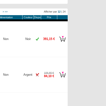
>
>>
Afficher par
12
|
24
Alimentation
Couleur
Dispo
Prix
Non
Noir
391,15 €
106,80 €
Non
Argent
84,10 €