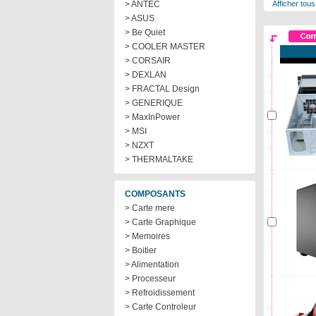
> ANTEC
Afficher tous
> ASUS
> Be Quiet
> COOLER MASTER
> CORSAIR
> DEXLAN
> FRACTAL Design
> GENERIQUE
> MaxInPower
> MSI
> NZXT
> THERMALTAKE
COMPOSANTS
> Carte mere
> Carte Graphique
> Memoires
> Boitier
> Alimentation
> Processeur
> Refroidissement
> Carte Controleur