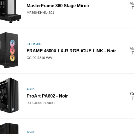
M
MasterFrame 360 Stage Miroir
T
MF360-KHNN-S01
CORSAIR
M
FRAME 4500X LX-R RGB iCUE LINK - Noir
T
CC-9011316-WW
ASUS
G
ProArt PA602 - Noir
T
90DC00J0-B09000
ASUS