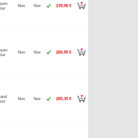
oyen
Non
Noir
239,90 €
our
oyen
Non
Noir
260,95 €
our
rand
Non
Noir
285,35 €
our