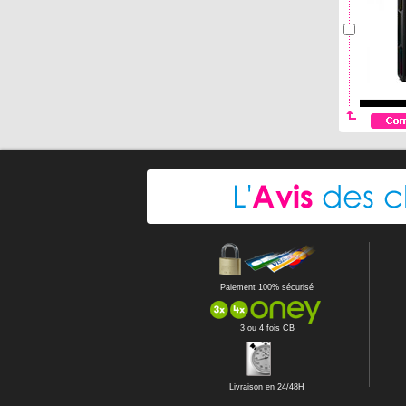
Paiement 100% sécurisé
3 ou 4 fois CB
Livraison en 24/48H