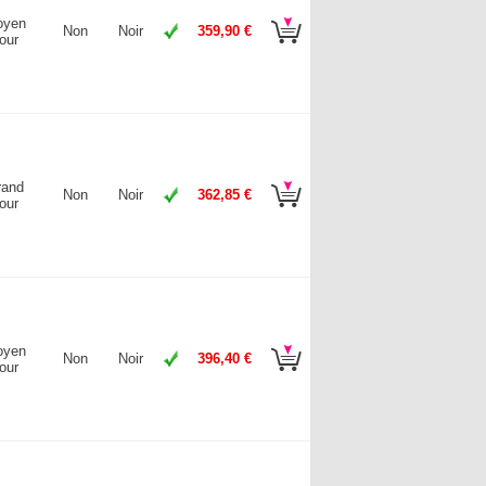
oyen
Non
Noir
359,90 €
our
rand
Non
Noir
362,85 €
our
oyen
Non
Noir
396,40 €
our