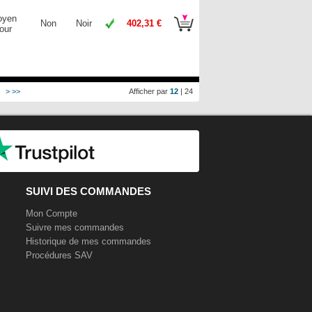
oyen
Non
Noir
402,31 €
our
>
>>
Afficher par
12
|
24
SUIVI DES COMMANDES
Mon Compte
Suivre mes commandes
Historique de mes commandes
Procédures SAV