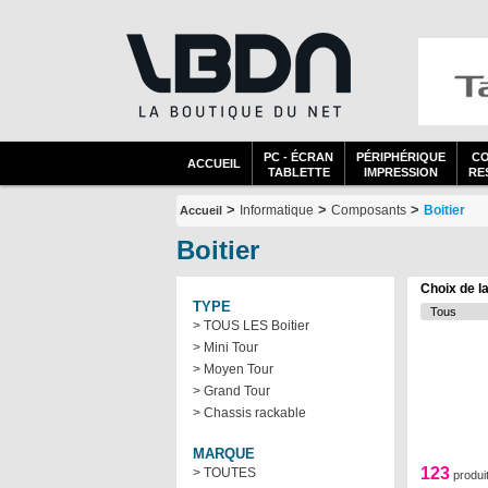
PC - ÉCRAN
PÉRIPHÉRIQUE
C
ACCUEIL
TABLETTE
IMPRESSION
RES
>
>
>
Informatique
Composants
Boitier
Accueil
Boitier
Choix de l
TYPE
> TOUS LES Boitier
> Mini Tour
> Moyen Tour
> Grand Tour
> Chassis rackable
MARQUE
123
> TOUTES
produi