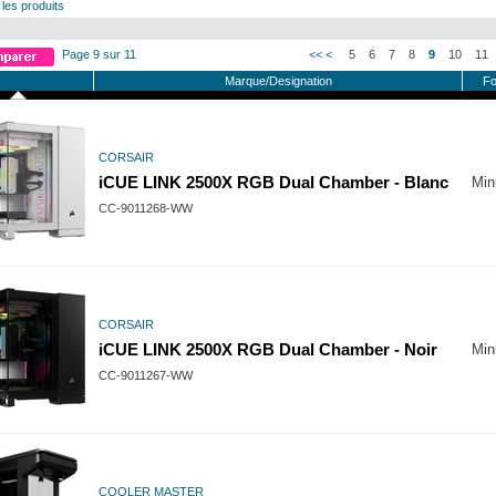
 les produits
Page 9 sur 11
<<
<
5
6
7
8
9
10
11
Marque/Designation
Fo
CORSAIR
iCUE LINK 2500X RGB Dual Chamber - Blanc
Min
CC-9011268-WW
CORSAIR
iCUE LINK 2500X RGB Dual Chamber - Noir
Min
CC-9011267-WW
COOLER MASTER