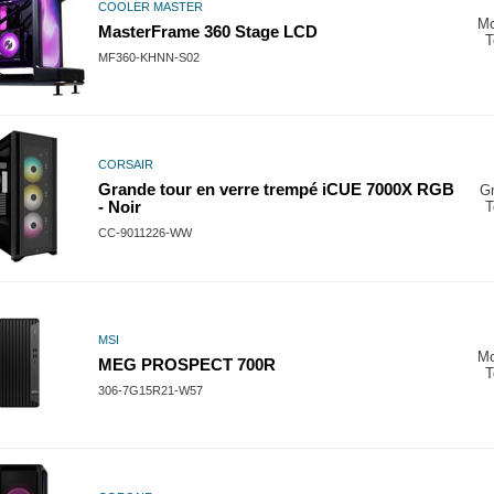
COOLER MASTER
M
MasterFrame 360 Stage LCD
T
MF360-KHNN-S02
CORSAIR
Grande tour en verre trempé iCUE 7000X RGB
G
- Noir
T
CC-9011226-WW
MSI
M
MEG PROSPECT 700R
T
306-7G15R21-W57