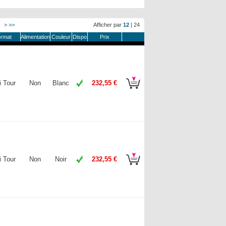
>
>>
Afficher par
12
|
24
rmat
Alimentation
Couleur
Dispo
Prix
i Tour
Non
Blanc
232,55 €
i Tour
Non
Noir
232,55 €