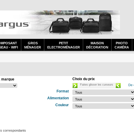
OMPOSANT
GROS
PETIT
MAISON
PHOTO
EAU - WIFI
MÉNAGER
ELECTROMÉNAGER
DÉCORATION
CAMÉRA
Choix du prix
a marque
Faites glisser les curseurs
De 
Format
Alimentation
Couleur
ts correspondants