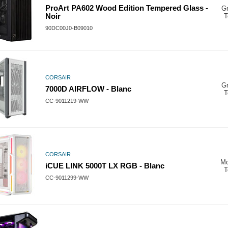
ProArt PA602 Wood Edition Tempered Glass -
G
Noir
T
90DC00J0-B09010
CORSAIR
G
7000D AIRFLOW - Blanc
T
CC-9011219-WW
CORSAIR
M
iCUE LINK 5000T LX RGB - Blanc
T
CC-9011299-WW