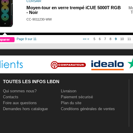
CORSAIR
Moyen-tour en verre trempé iCUE 5000T RGB
M
- Noir
T
CC-9011230-WW
Page 9 sur 11
<<
<
5
6
7
8
9
10
11
TOUTES LES INFOS LBDN
Qui sommes nous?
Livraison
Contacts
Paiement sécurisé
Foire aux questions
Plan du site
Demandes hors catalogue
Conditions générales de ventes