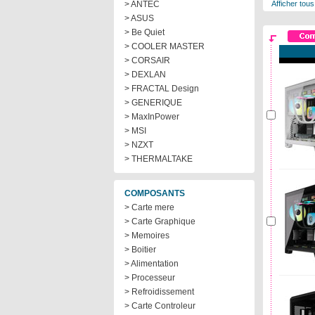
> ANTEC
Afficher tous
> ASUS
> Be Quiet
> COOLER MASTER
> CORSAIR
> DEXLAN
> FRACTAL Design
> GENERIQUE
> MaxInPower
> MSI
> NZXT
> THERMALTAKE
COMPOSANTS
> Carte mere
> Carte Graphique
> Memoires
> Boitier
> Alimentation
> Processeur
> Refroidissement
> Carte Controleur