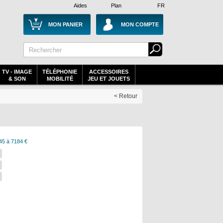
Aides
Plan
FR
MON PANIER
MON COMPTE
TV - IMAGE
TÉLÉPHONIE
ACCESSOIRES
& SON
MOBILITÉ
JEU ET JOUETS
< Retour
45 à 7184 €