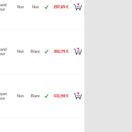
rand
Non
Noir
297,65 €
our
rand
Non
Blanc
302,79 €
our
oyen
Non
Blanc
331,94 €
our