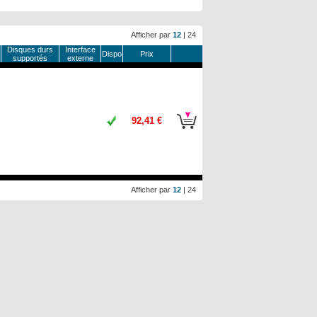
Afficher par
12
|
24
Disques durs
Interface
Dispo
Prix
supportés
externe
92,41 €
Afficher par
12
|
24