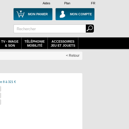
Aides
Plan
FR
MON PANIER
MON COMPTE
TV - IMAGE
TÉLÉPHONIE
ACCESSOIRES
& SON
MOBILITÉ
JEU ET JOUETS
< Retour
e 8 à 321 €