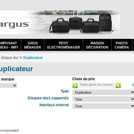
OMPOSANT
GROS
PETIT
MAISON
PHOTO
EAU - WIFI
MÉNAGER
ELECTROMÉNAGER
DÉCORATION
CAMÉRA
>
 disque dur
Duplicateur
uplicateur
Choix du prix
a marque
Faites glisser les curseurs
D
Type
Disques durs supportés
Interface externe
orrespondant