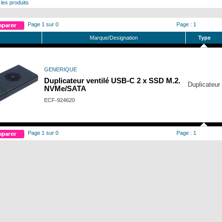
 les produits
Page 1 sur 0
Page : 1
Marque/Designation
Type
GENERIQUE
Duplicateur ventilé USB-C 2 x SSD M.2.
Duplicateur
NVMe/SATA
ECF-924620
Page 1 sur 0
Page : 1