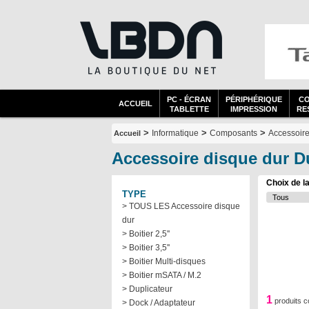
PC - ÉCRAN
PÉRIPHÉRIQUE
C
ACCUEIL
TABLETTE
IMPRESSION
RES
>
>
>
Informatique
Composants
Accessoire
Accueil
Accessoire disque dur D
Choix de l
TYPE
> TOUS LES Accessoire disque
dur
> Boitier 2,5''
> Boitier 3,5''
> Boitier Multi-disques
> Boitier mSATA / M.2
> Duplicateur
1
produits c
> Dock / Adaptateur