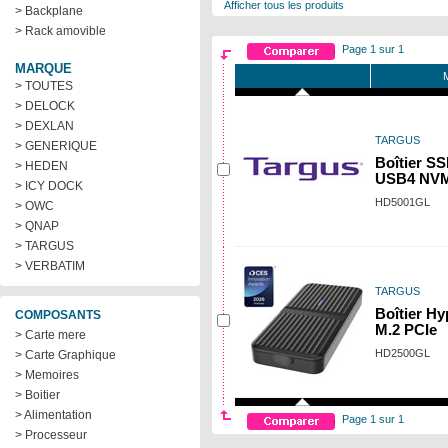
Afficher tous les produits
> Backplane
> Rack amovible
Page 1 sur 1
MARQUE
M
> TOUTES
> DELOCK
> DEXLAN
TARGUS
> GENERIQUE
Boîtier S
> HEDEN
USB4 NV
> ICY DOCK
HD5001GL
> OWC
> QNAP
> TARGUS
> VERBATIM
TARGUS
Boîtier H
COMPOSANTS
M.2 PCIe
> Carte mere
HD2500GL
> Carte Graphique
> Memoires
> Boitier
> Alimentation
Page 1 sur 1
> Processeur