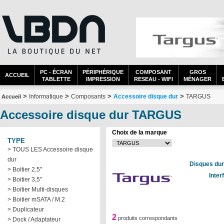
PC - ÉCRAN
PÉRIPHÉRIQUE
COMPOSANT
GROS
ACCUEIL
TABLETTE
IMPRESSION
RESEAU - WIFI
MÉNAGER
>
>
>
>
Informatique
Composants
Accessoire disque dur
TARGUS
Accueil
Accessoire disque dur TARGUS
Choix de la marque
TYPE
> TOUS LES Accessoire disque
dur
Disques dur
> Boitier 2,5''
Inter
> Boitier 3,5''
> Boitier Multi-disques
> Boitier mSATA / M.2
> Duplicateur
2
produits correspondants
> Dock / Adaptateur