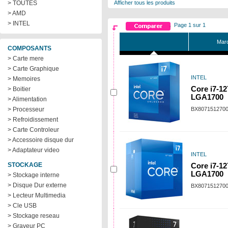
> TOUTES
Afficher tous les produits
> AMD
> INTEL
Page 1 sur 1
Marq
COMPOSANTS
> Carte mere
> Carte Graphique
INTEL
> Memoires
Core i7-12
> Boitier
LGA1700
> Alimentation
> Processeur
BX807151270
> Refroidissement
> Carte Controleur
> Accessoire disque dur
> Adaptateur video
INTEL
STOCKAGE
Core i7-12
LGA1700
> Stockage interne
> Disque Dur externe
BX807151270
> Lecteur Multimedia
> Cle USB
> Stockage reseau
> Graveur PC