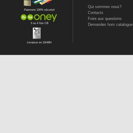
Qui sommes nous?
Paiement 100% sécurisé
Contacts
Foire aux questions
3 ou 4 fois CB
Demandes hors catalogue
Livraison en 24/48H