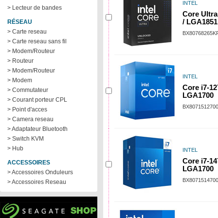
INTEL
> Lecteur de bandes
Core Ultra
/ LGA1851
RÉSEAU
> Carte reseau
BX80768265K
> Carte reseau sans fil
> Modem/Routeur
> Routeur
> Modem/Routeur
INTEL
> Modem
Core i7-12
> Commutateur
LGA1700
> Courant porteur CPL
BX807151270
> Point d'acces
> Camera reseau
> Adaptateur Bluetooth
> Switch KVM
> Hub
INTEL
Core i7-14
ACCESSOIRES
LGA1700
> Accessoires Onduleurs
BX807151470
> Accessoires Reseau