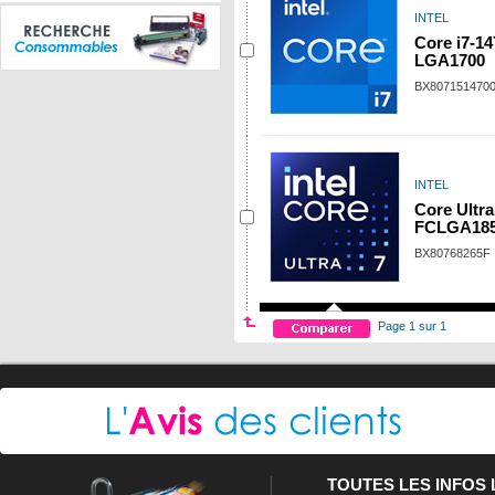
INTEL
Core i7-14
LGA1700
BX807151470
INTEL
Core Ultra
FCLGA18
BX80768265F
Page 1 sur 1
TOUTES LES INFOS