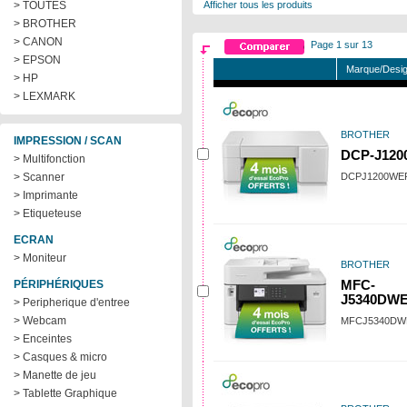
> TOUTES
Afficher tous les produits
> BROTHER
> CANON
Page 1 sur 13
> EPSON
Marque/Desig
> HP
> LEXMARK
BROTHER
IMPRESSION / SCAN
DCP-J12
> Multifonction
> Scanner
DCPJ1200WE
> Imprimante
> Etiqueteuse
ECRAN
> Moniteur
BROTHER
PÉRIPHÉRIQUES
MFC-
J5340DW
> Peripherique d'entree
> Webcam
MFCJ5340DW
> Enceintes
> Casques & micro
> Manette de jeu
> Tablette Graphique