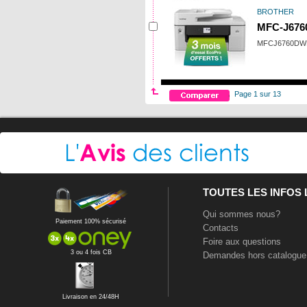
BROTHER
MFC-J67
MFCJ6760DW
Page 1 sur 13
TOUTES LES INFOS
Qui sommes nous?
Paiement 100% sécurisé
Contacts
Foire aux questions
3 ou 4 fois CB
Demandes hors catalogue
Livraison en 24/48H