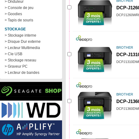
BROTHER
> Onduleur
DCP-J126
> Console de jeu
> Goodies
DCPJ1260WR
> Tapis de souris
STOCKAGE
> Stockage interne
> Disque Dur externe
> Lecteur Multimedia
BROTHER
> Cle USB
DCP-J131
> Stockage reseau
DCPJ1310DW
> Graveur PC
> Lecteur de bandes
BROTHER
DCP-J13
DCPJ1360DW