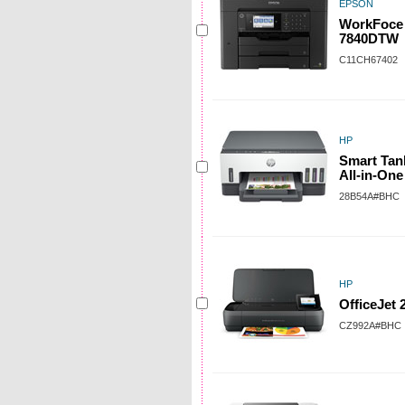
EPSON
WorkFoce
7840DTW
C11CH67402
HP
Smart Tan
All-in-One
28B54A#BHC
HP
OfficeJet 
CZ992A#BHC