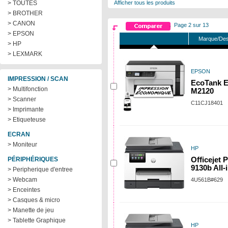
> TOUTES
Afficher tous les produits
> BROTHER
> CANON
Page 2 sur 13
> EPSON
Marque/Des
> HP
> LEXMARK
EPSON
IMPRESSION / SCAN
EcoTank E
> Multifonction
M2120
> Scanner
C11CJ18401
> Imprimante
> Etiqueteuse
ECRAN
> Moniteur
HP
PÉRIPHÉRIQUES
Officejet 
9130b All-
> Peripherique d'entree
> Webcam
4U561B#629
> Enceintes
> Casques & micro
> Manette de jeu
> Tablette Graphique
HP