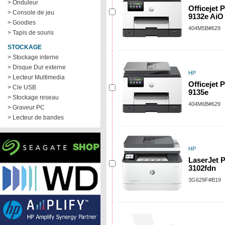
> Onduleur
Officejet 
> Console de jeu
9132e AiO
> Goodies
404M5B#629
> Tapis de souris
STOCKAGE
> Stockage interne
> Disque Dur externe
HP
> Lecteur Multimedia
Officejet 
> Cle USB
9135e
> Stockage reseau
404M6B#629
> Graveur PC
> Lecteur de bandes
HP
LaserJet 
3102fdn
3G629F#B19