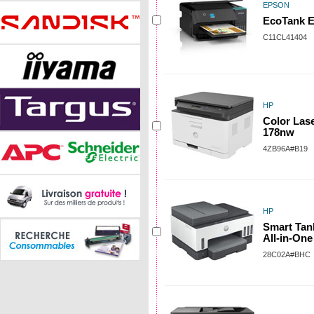
EPSON
EcoTank E
C11CL41404
HP
Color Las
178nw
4ZB96A#B19
HP
Smart Tan
All-in-One
28C02A#BHC