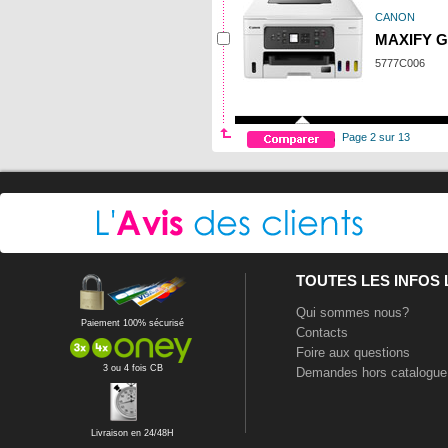
CANON
MAXIFY G
5777C006
Page 2 sur 13
TOUTES LES INFOS
Qui sommes nous?
Paiement 100% sécurisé
Contacts
Foire aux questions
3 ou 4 fois CB
Demandes hors catalogue
Livraison en 24/48H