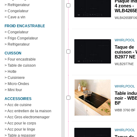
Plaque in
> Refrigerateur
4 zones -
WLB4265B
> Congelateur
> Cave a vin
WLB4265BFIX
FROID ENCASTRABLE
> Congelateur
> Frigo Congelateur
WHIRLPOOL
> Refrigerateur
Taque de
cuisson -
CUISSON
B2977 NE
> Four encastrable
WLB2977NE
> Table de cuisson
> Hotte
> Cuisiniere
> Micro-Ondes
WHIRLPOOL
> Mini four
Table indu
noir - WB
ACCESSOIRES
BF
> Acc de cuisine
WBB 3760 BF
> Acc entretien de la maison
> Acc Gros electromenager
> Acc pour le corps
> Acc pour le linge
WHIRLPOOL
> Table a repasser