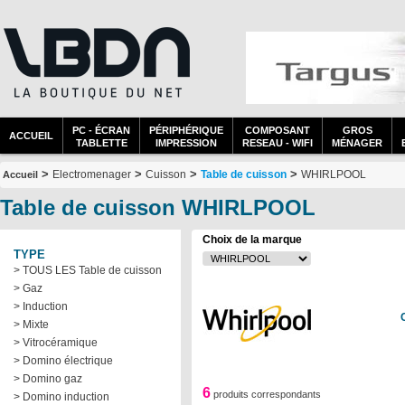
PC - ÉCRAN
PÉRIPHÉRIQUE
COMPOSANT
GROS
ACCUEIL
TABLETTE
IMPRESSION
RESEAU - WIFI
MÉNAGER
>
>
>
>
Electromenager
Cuisson
Table de cuisson
WHIRLPOOL
Accueil
Table de cuisson WHIRLPOOL
Choix de la marque
TYPE
> TOUS LES Table de cuisson
> Gaz
> Induction
> Mixte
> Vitrocéramique
> Domino électrique
> Domino gaz
6
produits correspondants
> Domino induction