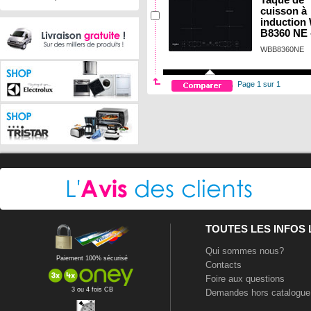
Taque de
cuisson à
induction
B8360 NE 
WBB8360NE
Page 1 sur 1
TOUTES LES INFOS
Qui sommes nous?
Paiement 100% sécurisé
Contacts
Foire aux questions
3 ou 4 fois CB
Demandes hors catalogue