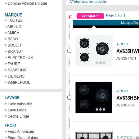
Afficher tous les produits
> Domino vitrocéramique
MARQUE
Page 1 sur 1
> TOUTES
Marque/Des
> AIRLUX
> AMICA
> BEKO
AIRLUX
> BOSCH
AV635HW
> BRANDT
> ELECTROLUX
AV 635 HWH
> FAURE
> SAMSUNG
> SIEMENS
> WHIRLPOOL
AIRLUX
LAVAGE
AV635HB
> Lave vaisselle
AV 635 HBK
> Lave Linge
> Seche Linge
FROID
> Frigo Americain
> Frigo Congelateur
ELECTROLUX