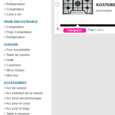
> Refrigerateur
KGS7536
> Congelateur
KGS7536SX
> Cave a vin
FROID ENCASTRABLE
> Congelateur
Page 1 sur 1
> Frigo Congelateur
> Refrigerateur
CUISSON
> Four encastrable
> Table de cuisson
> Hotte
> Cuisiniere
> Micro-Ondes
> Mini four
ACCESSOIRES
> Acc de cuisine
> Acc entretien de la maison
> Acc Gros electromenager
> Acc pour le corps
> Acc pour le linge
> Table a repasser