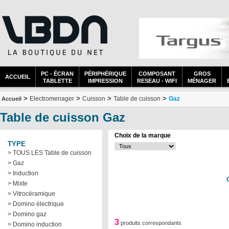
PC - ÉCRAN
PÉRIPHÉRIQUE
COMPOSANT
GROS
ACCUEIL
TABLETTE
IMPRESSION
RESEAU - WIFI
MÉNAGER
>
>
>
>
Electromenager
Cuisson
Table de cuisson
Gaz
Accueil
Table de cuisson Gaz
Choix de la marque
TYPE
> TOUS LES Table de cuisson
> Gaz
> Induction
> Mixte
> Vitrocéramique
> Domino électrique
> Domino gaz
3
produits correspondants
> Domino induction