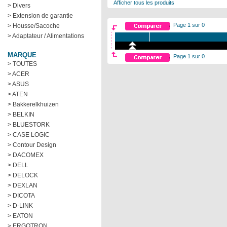
Afficher tous les produits
> Divers
> Extension de garantie
Page 1 sur 0
> Housse/Sacoche
> Adaptateur / Alimentations
MARQUE
Page 1 sur 0
> TOUTES
> ACER
> ASUS
> ATEN
> Bakkerelkhuizen
> BELKIN
> BLUESTORK
> CASE LOGIC
> Contour Design
> DACOMEX
> DELL
> DELOCK
> DEXLAN
> DICOTA
> D-LINK
> EATON
> ERGOTRON