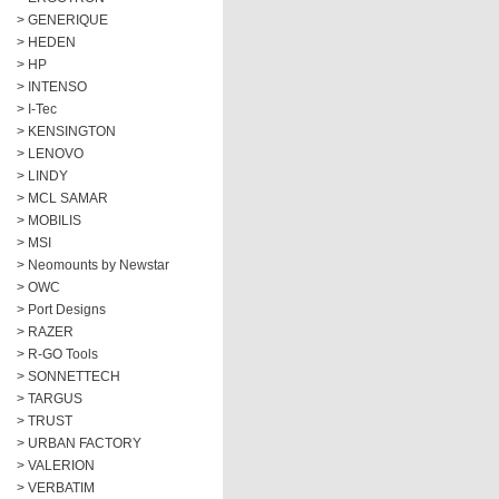
> GENERIQUE
> HEDEN
> HP
> INTENSO
> I-Tec
> KENSINGTON
> LENOVO
> LINDY
> MCL SAMAR
> MOBILIS
> MSI
> Neomounts by Newstar
> OWC
> Port Designs
> RAZER
> R-GO Tools
> SONNETTECH
> TARGUS
> TRUST
> URBAN FACTORY
> VALERION
> VERBATIM