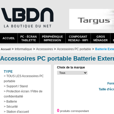
PC - ÉCRAN
PÉRIPHÉRIQUE
COMPOSANT
GROS
ACCUEIL
TABLETTE
IMPRESSION
RESEAU - WIFI
MÉNAGER
>
>
>
>
Informatique
Accessoires
Accessoires PC portable
Batterie Ext
Accueil
Accessoires PC portable Batterie Exte
Choix de la marque
TYPE
> TOUS LES Accessoires PC
portable
Form
> Support / Stand
Taille d'é
> Protection écran / Filtre de
confidentialité
> Batterie
> Sécurité
0
produits correspondant
> Station d'accueil