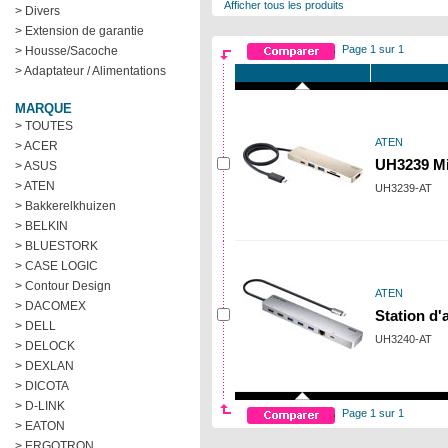
Afficher tous les produits
> Divers
> Extension de garantie
Page 1 sur 1
> Housse/Sacoche
> Adaptateur / Alimentations
MARQUE
> TOUTES
ATEN
> ACER
UH3239 M
> ASUS
> ATEN
UH3239-AT
> Bakkerelkhuizen
> BELKIN
> BLUESTORK
> CASE LOGIC
> Contour Design
ATEN
> DACOMEX
Station d
> DELL
UH3240-AT
> DELOCK
> DEXLAN
> DICOTA
> D-LINK
Page 1 sur 1
> EATON
> ERGOTRON