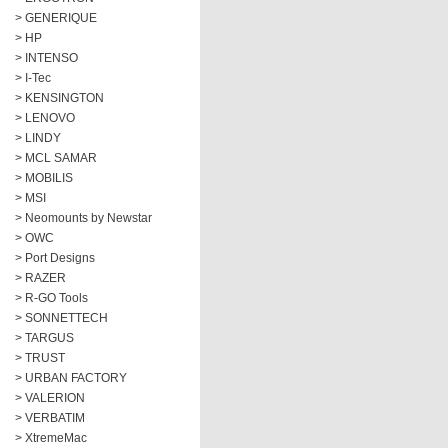
> GENERIQUE
> HP
> INTENSO
> I-Tec
> KENSINGTON
> LENOVO
> LINDY
> MCL SAMAR
> MOBILIS
> MSI
> Neomounts by Newstar
> OWC
> Port Designs
> RAZER
> R-GO Tools
> SONNETTECH
> TARGUS
> TRUST
> URBAN FACTORY
> VALERION
> VERBATIM
> XtremeMac