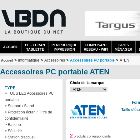
PC - ÉCRAN
PÉRIPHÉRIQUE
COMPOSANT
GROS
ACCUEIL
TABLETTE
IMPRESSION
RESEAU - WIFI
MÉNAGER
>
>
>
>
Informatique
Accessoires
Accessoires PC portable
ATEN
Accueil
Accessoires PC portable ATEN
Choix de la marque
TYPE
> TOUS LES Accessoires PC
portable
Form
> Support / Stand
Taille d'é
> Protection écran / Filtre de
confidentialité
> Batterie
> Sécurité
2
produits correspondants
> Station d'accueil