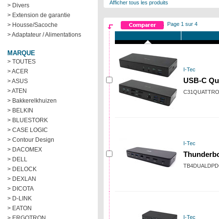
Afficher tous les produits
> Divers
> Extension de garantie
Page 1 sur 4
> Housse/Sacoche
> Adaptateur / Alimentations
MARQUE
> TOUTES
I-Tec
> ACER
USB-C Qua
> ASUS
> ATEN
C31QUATTR
> Bakkerelkhuizen
> BELKIN
> BLUESTORK
> CASE LOGIC
> Contour Design
I-Tec
> DACOMEX
Thunderbo
> DELL
TB4DUALDP
> DELOCK
> DEXLAN
> DICOTA
> D-LINK
> EATON
I-Tec
> ERGOTRON