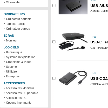
I-Tec
> XtremeMac
USB-A/US
CADUAL4KHD
ORDINATEURS
> Ordinateur portable
> Tablette Tactile
> Ordinateur bureau
ECRAN
I-Tec
> Moniteur
USB-C Tra
LOGICIELS
C31TRAVELE
> Bureautique
> Systeme d'exploitation
> Graphisme & Video
> Securite
> Utilitaire
I-Tec
> Entreprise
USB-C 3.1
ACCESSOIRES
C31DUAL4KD
> Accessoires Moniteur
> Accessoires PC portable
> Accessoires PC
> Options Imprimante