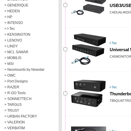
> GENERIQUE
USB3/USB-
> HEDEN
CADUAL4KD
> HP
> INTENSO
> I-Tec
> KENSINGTON
> LENOVO
I-Tec
> LINDY
Universal
> MCL SAMAR
CA5MONITO
> MOBILIS
> MSI
> Neomounts by Newstar
> OWC
> Port Designs
> RAZER
I-Tec
> R-GO Tools
Thunderbo
> SONNETTECH
TB5QUATTR
> TARGUS
> TRUST
> URBAN FACTORY
> VALERION
> VERBATIM