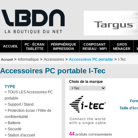
PC - ÉCRAN
PÉRIPHÉRIQUE
COMPOSANT
GROS
ACCUEIL
TABLETTE
IMPRESSION
RESEAU - WIFI
MÉNAGER
>
>
>
>
Informatique
Accessoires
Accessoires PC portable
I-Tec
Accueil
Accessoires PC portable I-Tec
Choix de la marque
TYPE
> TOUS LES Accessoires PC
portable
Form
> Support / Stand
Taille d'é
> Protection écran / Filtre de
confidentialité
> Batterie
> Sécurité
44
produits correspondants
> Station d'accueil