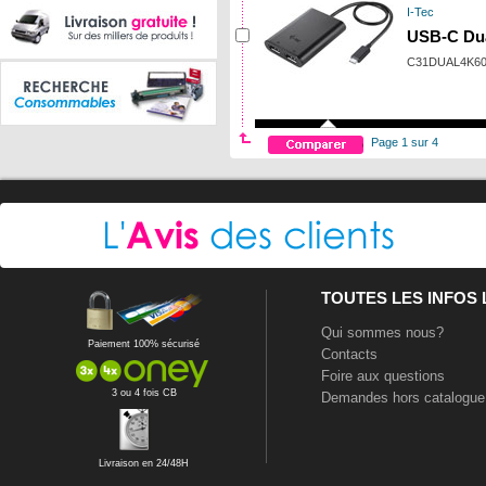
I-Tec
USB-C Dua
C31DUAL4K6
Page 1 sur 4
TOUTES LES INFOS
Qui sommes nous?
Paiement 100% sécurisé
Contacts
Foire aux questions
3 ou 4 fois CB
Demandes hors catalogue
Livraison en 24/48H