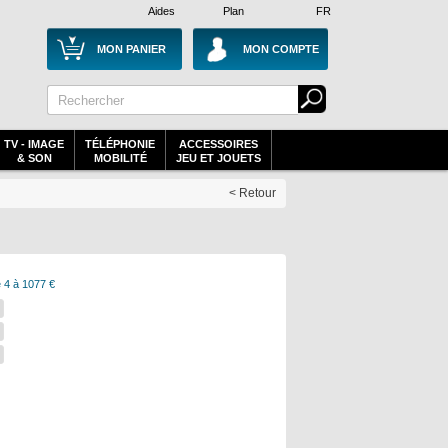
Aides
Plan
FR
MON PANIER
MON COMPTE
TV - IMAGE
TÉLÉPHONIE
ACCESSOIRES
& SON
MOBILITÉ
JEU ET JOUETS
< Retour
 4 à 1077 €