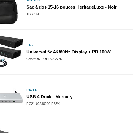
TARGUS
Sac à dos 15-16 pouces HeritageLuxe - Noir
TBB656GL
I-Tec
Universal 5x 4K/60Hz Display + PD 100W
CA5MONITORDOCKPD
RAZER
USB 4 Dock - Mercury
RC21-02280200-R3EK