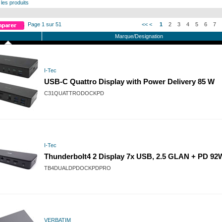
 les produits
Page 1 sur 51
<<
<
1
2
3
4
5
6
7
Marque/Designation
I-Tec
USB-C Quattro Display with Power Delivery 85 W
C31QUATTRODOCKPD
I-Tec
Thunderbolt4 2 Display 7x USB, 2.5 GLAN + PD 92
TB4DUALDPDOCKPDPRO
VERBATIM