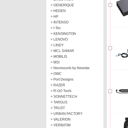
> GENERIQUE
> HEDEN
> HP
> INTENSO
> I-Tec
> KENSINGTON
> LENOVO
> LINDY
> MCL SAMAR
> MOBILIS
> MSI
> Neomounts by Newstar
> OWC
> Port Designs
> RAZER
> R-GO Tools
> SONNETTECH
> TARGUS
> TRUST
> URBAN FACTORY
> VALERION
> VERBATIM