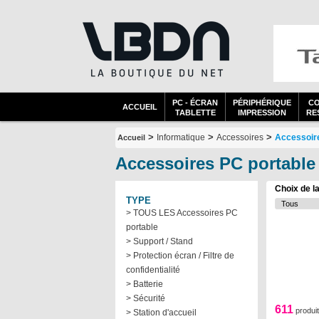
PC - ÉCRAN
PÉRIPHÉRIQUE
C
ACCUEIL
TABLETTE
IMPRESSION
RES
>
>
>
Informatique
Accessoires
Accessoir
Accueil
Accessoires PC portable
Choix de l
TYPE
> TOUS LES Accessoires PC
portable
> Support / Stand
> Protection écran / Filtre de
confidentialité
> Batterie
> Sécurité
611
produi
> Station d'accueil