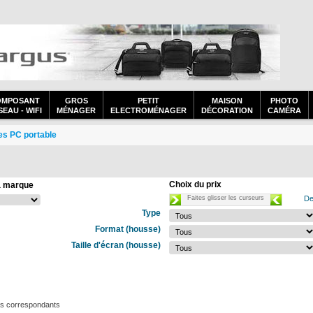
OMPOSANT
GROS
PETIT
MAISON
PHOTO
EAU - WIFI
MÉNAGER
ELECTROMÉNAGER
DÉCORATION
CAMÉRA
es PC portable
Choix du prix
a marque
Faites glisser les curseurs
De
Type
Format (housse)
Taille d'écran (housse)
ts correspondants