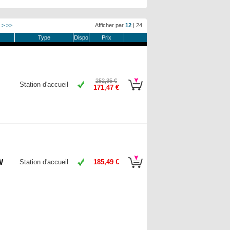
>
>>
Afficher par
12
|
24
Type
Dispo
Prix
252,35 €
Station d'accueil
171,47 €
W
Station d'accueil
185,49 €