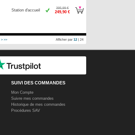
395,99 €
Station d'accueil
249,90 €
>
>>
Afficher par
12
|
24
SUIVI DES COMMANDES
Mon Compte
Suivre mes commandes
Historique de mes commandes
Procédures SAV