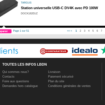
TARGUS
Station universelle USB-C DV4K avec PD 100W
DOCK182EUZ
Page 1 sur 51
<<
<
1
2
3
4
5
6
7
TOUTES LES INFOS LBDN
Qui sommes nous?
Livraison
Contacts
Paiement sécurisé
Foire aux questions
Plan du site
Demandes hors catalogue
Conditions générales de ventes